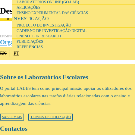
LABORATÓRIOS ONLINE (GO-LAB)
APLICAÇÕES
Destaque
ENSINO EXPERIMENTAL DAS CIÊNCIAS
INVESTIGAÇÃO
PROJECTO DE INVESTIGAÇÃO
CADERNO DE INVESTIGAÇÃO DIGITAL
ENSINO E FORMAÇÃO
ONENOTE IN RESEARCH
Organização e gestão de laboratórios escolares
PUBLICAÇÕES
REFERÊNCIAS
EN
PT
Sobre os Laboratórios Escolares
O portal LABES tem como principal missão apoiar os utilizadores dos
laboratórios escolares nas tarefas diárias relacionadas com o ensino e
aprendizagem das ciências.
SABER MAIS
TERMOS DE UTILIZAÇÃO
Contactos