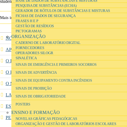
BASE DE DADOS DE SUBSTÂNCIAS E MISTURAS
students and school teachers.
PESQUISA DE SUBSTÂNCIAS (ECHA)
GERADOR DE RÓTULOS DE SUBSTÂNCIAS E MISTURAS
FICHAS DE DADOS DE SEGURANÇA
Chemix 2.0
Mais informação
FRASES H E P
GESTÃO DE RESÍDUOS
PICTOGRAMAS
ORGANIZAÇÃO
NOTÍCIAS
CADERNO DE LABORATÓRIO DIGITAL
FORNECEDORES
APRESENTAÇÃO
OPERADORES SILOGR
SINALÉTICA
O PASSADO
SINAIS DE EMERGÊNCIA E PRIMEIROS SOCORROS
O PROGRAMA DA PARQUE ESCOLAR EPE
SINAIS DE ADVERTÊNCIA
SINAIS DE EQUIPAMENTO CONTRA INCÊNDIOS
O MODELO PROPOSTO PARA O PROGRAMA
SINAIS DE PROIBIÇÃO
LABORATÓRIOS INTERVENCIONADOS
SINAIS DE OBRIGATORIEDADE
POSTERS
ESTÚDIOS DE APRENDIZAGEM DE CIÊNCIAS
ENSINO E FORMAÇÃO
PERGUNTAS FREQUENTES
NOVELAS GRÁFICAS PEDAGÓGICAS
ORGANIZAÇÃO E GESTÃO DE LABORATÓRIOS ESCOLARES