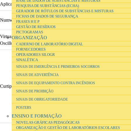
BASE DE DADOS DE SUBSTÂNCIAS E MISTURAS
Aplicação
URL
PESQUISA DE SUBSTÂNCIAS (ECHA)
GERADOR DE RÓTULOS DE SUBSTÂNCIAS E MISTURAS
FICHAS DE DADOS DE SEGURANÇA
Numworks
https://www.numworks.com/simulator/
FRASES H E P
GESTÃO DE RESÍDUOS
PICTOGRAMAS
Virtual
ORGANIZAÇÃO
https://demonstrations.wolfram.com/VirtualOscilloscop
Oscilloscope
CADERNO DE LABORATÓRIO DIGITAL
FORNECEDORES
OPERADORES SILOGR
SINALÉTICA
SINAIS DE EMERGÊNCIA E PRIMEIROS SOCORROS
SINAIS DE ADVERTÊNCIA
SINAIS DE EQUIPAMENTO CONTRA INCÊNDIOS
Curtipot
http://www.iq.usp.br/gutz/Curtipot.html
SINAIS DE PROIBIÇÃO
SINAIS DE OBRIGATORIEDADE
POSTERS
ENSINO E FORMAÇÃO
NOVELAS GRÁFICAS PEDAGÓGICAS
ORGANIZAÇÃO E GESTÃO DE LABORATÓRIOS ESCOLARES