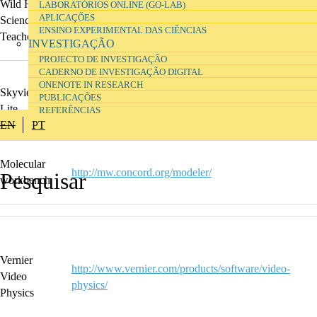
Wild Haired
LABORATÓRIOS ONLINE (GO-LAB)
APLICAÇÕES
Science
https://whscience.org
ENSINO EXPERIMENTAL DAS CIÊNCIAS
Teacher
INVESTIGAÇÃO
PROJECTO DE INVESTIGAÇÃO
CADERNO DE INVESTIGAÇÃO DIGITAL
ONENOTE IN RESEARCH
Skyview
https://play.google.com/store/apps/details?
PUBLICAÇÕES
Lite
id=com.t11.skyviewfree&hl=en_US&gl=US
REFERÊNCIAS
EN
PT
Molecular
http://mw.concord.org/modeler/
workbench
Vernier
http://www.vernier.com/products/software/video-
Video
physics/
Physics