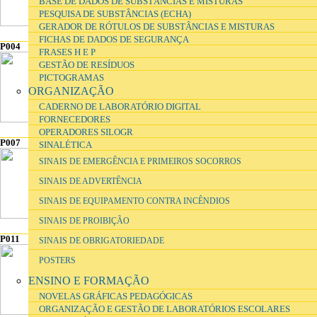
BASE DE DADOS DE SUBSTÂNCIAS E MISTURAS
PESQUISA DE SUBSTÂNCIAS (ECHA)
GERADOR DE RÓTULOS DE SUBSTÂNCIAS E MISTURAS
FICHAS DE DADOS DE SEGURANÇA
P004
P005
P006
FRASES H E P
GESTÃO DE RESÍDUOS
PICTOGRAMAS
ORGANIZAÇÃO
CADERNO DE LABORATÓRIO DIGITAL
FORNECEDORES
OPERADORES SILOGR
P007
P008
P010
SINALÉTICA
SINAIS DE EMERGÊNCIA E PRIMEIROS SOCORROS
SINAIS DE ADVERTÊNCIA
SINAIS DE EQUIPAMENTO CONTRA INCÊNDIOS
SINAIS DE PROIBIÇÃO
P011
P012
P013
SINAIS DE OBRIGATORIEDADE
POSTERS
ENSINO E FORMAÇÃO
NOVELAS GRÁFICAS PEDAGÓGICAS
ORGANIZAÇÃO E GESTÃO DE LABORATÓRIOS ESCOLARES