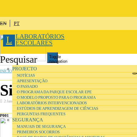
Passar para o conteúdo principal
EN
PT
LABORATÓRIOS
L
ESCOLARES
Toggle
navigation
ESTÁ AQUI
PROJECTO
INÍCIO
»
ORGANIZAÇÃO
»
SINALÉTICA
NOTÍCIAS
APRESENTAÇÃO
Sinais de proibição
O PASSADO
O PROGRAMA DA PARQUE ESCOLAR EPE
O MODELO PROPOSTO PARA O PROGRAMA
2 Janeiro 2017
LABORATÓRIOS INTERVENCIONADOS
ESTÚDIOS DE APRENDIZAGEM DE CIÊNCIAS
PERGUNTAS FREQUENTES
P001
P002
P003
SEGURANÇA
MANUAIS DE SEGURANÇA
PRIMEIROS SOCORROS