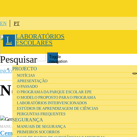
Passar para o conteúdo principal
EN
PT
LABORATÓRIOS
L
ESCOLARES
Toggle
navigation
ESTÁ AQUI
PROJECTO
INÍCIO
»
PROJECTO
NOTÍCIAS
APRESENTAÇÃO
Notícias
O PASSADO
O PROGRAMA DA PARQUE ESCOLAR EPE
O MODELO PROPOSTO PARA O PROGRAMA
LABORATÓRIOS INTERVENCIONADOS
ESTÚDIOS DE APRENDIZAGEM DE CIÊNCIAS
PERGUNTAS FREQUENTES
SEGURANÇA
MANUAIS DE SEGURANÇA
MANUAIS ESCOLARES, FÍSICA
Cem Anos de Manuais Escolares de Física 1859-
PRIMEIROS SOCORROS