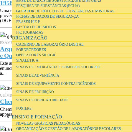
BASE DE DADOS DE SUBSTÂNCIAS E MISTURAS
1958
PESQUISA DE SUBSTÂNCIAS (ECHA)
Uma exposição em 2005 com alguns exemplares de manuais que
GERADOR DE RÓTULOS DE SUBSTÂNCIAS E MISTURAS
provêm, essencialmente, do fundo da Direcção-Geral do Ensino Liceal
FICHAS DE DADOS DE SEGURANÇA
(DGEL),...
FRASES H E P
GESTÃO DE RESÍDUOS
PICTOGRAMAS
ORGANIZAÇÃO
EXAMES, FÍSICA, QUÍMICA
CADERNO DE LABORATÓRIO DIGITAL
Arquivo digital 1931-2005 dos Exames de Física
FORNECEDORES
e Química
OPERADORES SILOGR
SINALÉTICA
Este arquivo disponibiliza, online, a todos os interessados os
SINAIS DE EMERGÊNCIA E PRIMEIROS SOCORROS
enunciados dos exames de Física e Química: exames distritais de 1931
a...
SINAIS DE ADVERTÊNCIA
SINAIS DE EQUIPAMENTO CONTRA INCÊNDIOS
SINAIS DE PROIBIÇÃO
QUÍMICA
Chemix 2.0
SINAIS DE OBRIGATORIEDADE
POSTERS
Chemix 2.0 is a free online editor for drawing lab diagrams and
apparatus. Easy sketching for both students and school teachers.
ENSINO E FORMAÇÃO
NOVELAS GRÁFICAS PEDAGÓGICAS
ORGANIZAÇÃO E GESTÃO DE LABORATÓRIOS ESCOLARES