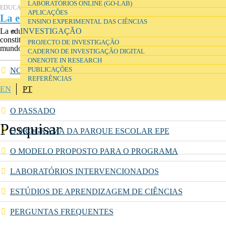
LABORATÓRIOS ONLINE (GO-LAB)
EDUCAÇÃO
APLICAÇÕES
La educación en la Encrucijada
ENSINO EXPERIMENTAL DAS CIÊNCIAS
INVESTIGAÇÃO
La educación en la encrucijada, de Mariano Fernández Enguita,
constituye un ambicioso y documentado análisis de los retos que el
PROJECTO DE INVESTIGAÇÃO
mundo...
CADERNO DE INVESTIGAÇÃO DIGITAL
ONENOTE IN RESEARCH
PUBLICAÇÕES
NOTÍCIAS
REFERÊNCIAS
EN
PT
APRESENTAÇÃO
O PASSADO
O PROGRAMA DA PARQUE ESCOLAR EPE
O MODELO PROPOSTO PARA O PROGRAMA
LABORATÓRIOS INTERVENCIONADOS
ESTÚDIOS DE APRENDIZAGEM DE CIÊNCIAS
PERGUNTAS FREQUENTES