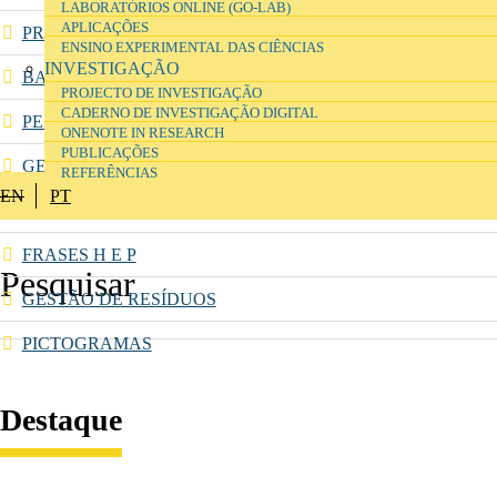
LABORATÓRIOS ONLINE (GO-LAB)
APLICAÇÕES
PRIMEIROS SOCORROS
ENSINO EXPERIMENTAL DAS CIÊNCIAS
INVESTIGAÇÃO
BASE DE DADOS DE SUBSTÂNCIAS E MISTURAS
PROJECTO DE INVESTIGAÇÃO
CADERNO DE INVESTIGAÇÃO DIGITAL
PESQUISA DE SUBSTÂNCIAS (ECHA)
ONENOTE IN RESEARCH
PUBLICAÇÕES
GERADOR DE RÓTULOS DE SUBSTÂNCIAS E MISTURAS
REFERÊNCIAS
EN
PT
FICHAS DE DADOS DE SEGURANÇA
FRASES H E P
GESTÃO DE RESÍDUOS
PICTOGRAMAS
Destaque