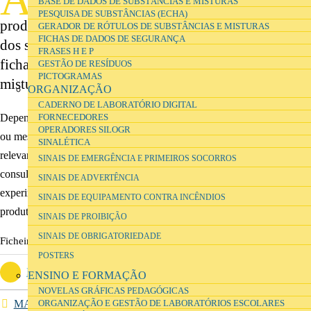
BASE DE DADOS DE SUBSTÂNCIAS E MISTURAS
informações sobre a forma de manusear os
PESQUISA DE SUBSTÂNCIAS (ECHA)
produtos químicos em segurança e como proteger-se
GERADOR DE RÓTULOS DE SUBSTÂNCIAS E MISTURAS
FICHAS DE DADOS DE SEGURANÇA
dos seus perigos. O seu fornecedor deve fornecer
FRASES H E P
fichas de dados de segurança para as substâncias e
GESTÃO DE RESÍDUOS
PICTOGRAMAS
misturas perigosas que utiliza.
ORGANIZAÇÃO
CADERNO DE LABORATÓRIO DIGITAL
Dependendo do fornecedor, as FDS poderão ser entregues em papel
FORNECEDORES
OPERADORES SILOGR
ou mesmo em
formato digital
p.e., podendo imprimir-se as mais
SINALÉTICA
relevantes para um dossier e guardando as versões digitais para
SINAIS DE EMERGÊNCIA E PRIMEIROS SOCORROS
consulta. Antes de qualquer actividade prática, laboratorial ou
SINAIS DE ADVERTÊNCIA
experimental, devem ser analisadas com os alunos as fichas dos
SINAIS DE EQUIPAMENTO CONTRA INCÊNDIOS
produtos químicos envolvidos na actividade.
SINAIS DE PROIBIÇÃO
SINAIS DE OBRIGATORIEDADE
Ficheiros
POSTERS
Lista de verificação de dados de segurança
(2.55 MB)
ENSINO E FORMAÇÃO
NOVELAS GRÁFICAS PEDAGÓGICAS
MANUAIS DE SEGURANÇA
ORGANIZAÇÃO E GESTÃO DE LABORATÓRIOS ESCOLARES