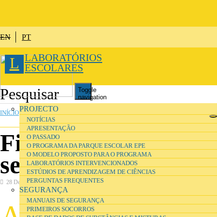
Passar para o conteúdo principal
EN
PT
LABORATÓRIOS
L
ESCOLARES
Toggle
navigation
ESTÁ AQUI
PROJECTO
INÍCIO
»
SEGURANÇA
NOTÍCIAS
APRESENTAÇÃO
Fichas de dados de
O PASSADO
O PROGRAMA DA PARQUE ESCOLAR EPE
O MODELO PROPOSTO PARA O PROGRAMA
segurança
LABORATÓRIOS INTERVENCIONADOS
ESTÚDIOS DE APRENDIZAGEM DE CIÊNCIAS
PERGUNTAS FREQUENTES
28 Dezembro 2016
Segurança
SEGURANÇA
MANUAIS DE SEGURANÇA
A
s fichas de dados de segurança contêm
PRIMEIROS SOCORROS