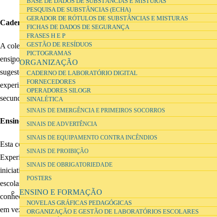
BASE DE DADOS DE SUBSTÂNCIAS E MISTURAS
PESQUISA DE SUBSTÂNCIAS (ECHA)
GERADOR DE RÓTULOS DE SUBSTÂNCIAS E MISTURAS
Cadernos Didácticos de Ciências
FICHAS DE DADOS DE SEGURANÇA
FRASES H E P
GESTÃO DE RESÍDUOS
A coleção destina-se fundamentalmente a apoiar os professores no
PICTOGRAMAS
ensino da Biologia, da Geologia, da Física e da Química. Divulga
ORGANIZAÇÃO
sugestões didáticas que contribuam para tornar o ensino de natureza
CADERNO DE LABORATÓRIO DIGITAL
FORNECEDORES
experimental uma realidade cada vez mais presente nas escolas
OPERADORES SILOGR
secundárias.
SINALÉTICA
SINAIS DE EMERGÊNCIA E PRIMEIROS SOCORROS
Ensino Experimental das Ciências
SINAIS DE ADVERTÊNCIA
SINAIS DE EQUIPAMENTO CONTRA INCÊNDIOS
Esta colecção surge como resultado do projecto "Formação no Ensino
SINAIS DE PROIBIÇÃO
Experimental das Ciências - Formação de Acompanhantes". Esta
SINAIS DE OBRIGATORIEDADE
iniciativa, da responsabilidade do DES, segue a lógica de que nas
POSTERS
escolas secundárias devemos promover uma relação com o
ENSINO E FORMAÇÃO
conhecimento e com o saber que seja eminentemente concreta e prática
NOVELAS GRÁFICAS PEDAGÓGICAS
em vez de verbal ou retórica.
ORGANIZAÇÃO E GESTÃO DE LABORATÓRIOS ESCOLARES