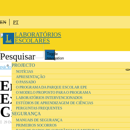
Passar para o conteúdo principal
EN
PT
LABORATÓRIOS
L
ESCOLARES
Toggle
navigation
ESTÁ AQUI
PROJECTO
INÍCIO
»
ENSINO E FORMAÇÃO
NOTÍCIAS
APRESENTAÇÃO
Ensino
O PASSADO
O PROGRAMA DA PARQUE ESCOLAR EPE
O MODELO PROPOSTO PARA O PROGRAMA
Experimental das
LABORATÓRIOS INTERVENCIONADOS
ESTÚDIOS DE APRENDIZAGEM DE CIÊNCIAS
Ciências
PERGUNTAS FREQUENTES
SEGURANÇA
MANUAIS DE SEGURANÇA
29 Dezembro 2016
PRIMEIROS SOCORROS