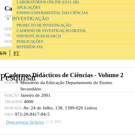
LABORATÓRIOS ONLINE (GO-LAB)
Cadernos Didácticos de Ciências - Volume 1
APLICAÇÕES
ENSINO EXPERIMENTAL DAS CIÊNCIAS
Ministério da Educação Departamento do Ensino
EDITOR
INVESTIGAÇÃO
Secundário
PROJECTO DE INVESTIGAÇÃO
Janeiro de 2001
EDIÇÃO
CADERNO DE INVESTIGAÇÃO DIGITAL
4000
TIRAGEM
ONENOTE IN RESEARCH
Av. 24 de Julho, 138, 1399-026 Lisboa
PUBLICAÇÕES
MORADA
REFERÊNCIAS
972-8417-55-1
ISBN
EN
PT
Descarregar ficheiro
(1.49 MB)
Cadernos Didácticos de Ciências - Volume 2
Ministério da Educação Departamento do Ensino
EDITOR
Secundário
Janeiro de 2001
EDIÇÃO
4000
TIRAGEM
Av. 24 de Julho, 138, 1399-026 Lisboa
MORADA
972-20-8417-84-5
ISBN
Descarregar ficheiro
(2.52 MB)