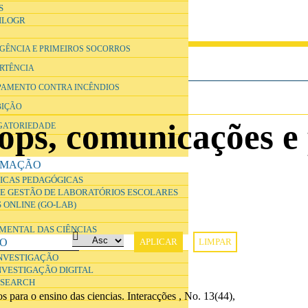
S
ILOGR
RGÊNCIA E PRIMEIROS SOCORROS
ERTÊNCIA
IPAMENTO CONTRA INCÊNDIOS
BIÇÃO
ops, comunicações e 
IGATORIEDADE
RMAÇÃO
ICAS PEDAGÓGICAS
E GESTÃO DE LABORATÓRIOS ESCOLARES
 ONLINE (GO-LAB)
IMENTAL DAS CIÊNCIAS
ÃO
INVESTIGAÇÃO
NVESTIGAÇÃO DIGITAL
ESEARCH
 para o ensino das ciencias
.
Interacções
, No. 13(44),