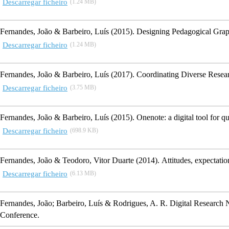
Descarregar ficheiro
(1.24 MB)
Fernandes, João & Barbeiro, Luís
(2015).
Designing Pedagogical Graph
Descarregar ficheiro
(1.24 MB)
Fernandes, João & Barbeiro, Luís
(2017).
Coordinating Diverse Resear
Descarregar ficheiro
(3.75 MB)
Fernandes, João & Barbeiro, Luís
(2015).
Onenote: a digital tool for qu
Descarregar ficheiro
(698.9 KB)
Fernandes, João & Teodoro, Vitor Duarte
(2014).
Attitudes, expectatio
Descarregar ficheiro
(6.13 MB)
Fernandes, João; Barbeiro, Luís & Rodrigues, A. R.
Digital Research 
Conference.