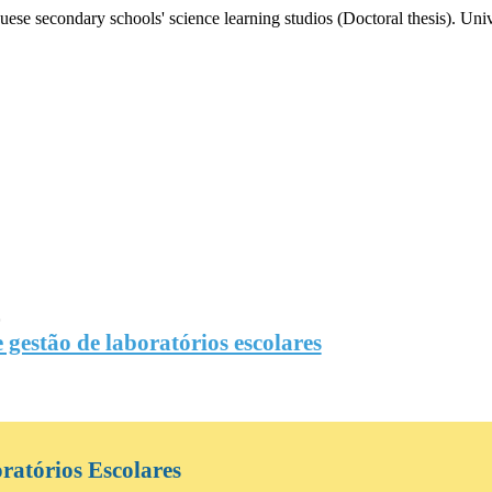
guese secondary schools' science learning studios (Doctoral thesis)
.
Univ
O
 gestão de laboratórios escolares
ratórios Escolares