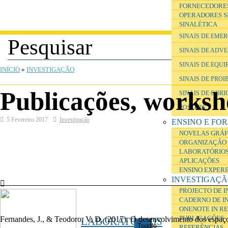
FORNECEDORE
OPERADORES S
SINALÉTICA
SINAIS DE EME
SINAIS DE ADV
ESTÁ AQUI
SINAIS DE EQU
INÍCIO
»
INVESTIGAÇÃO
SINAIS DE PROI
Publicações, worksh
SINAIS DE OBR
POSTERS
5 Fevereiro 2017
Investigação
ENSINO E FO
NOVELAS GRÁF
ORGANIZAÇÃO 
LABORATÓRIOS
APLICAÇÕES
ENSINO EXPER
INVESTIGAÇ
PROJECTO DE 
CADERNO DE I
ONENOTE IN R
PUBLICAÇÕES
Fernandes, J., & Teodoro, V. D.
(2017).
O desenvolvimento dos espaços
LABORATÓRIOS
Toggle
REFERÊNCIAS