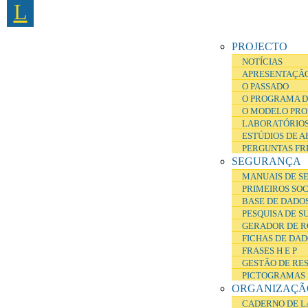
L
Passar para o conteúdo principal
PROJECTO
NOTÍCIAS
APRESENTAÇÃ
O PASSADO
O PROGRAMA D
O MODELO PRO
LABORATÓRIOS
ESTÚDIOS DE 
PERGUNTAS FR
SEGURANÇA
MANUAIS DE S
PRIMEIROS SO
BASE DE DADOS
PESQUISA DE S
GERADOR DE R
FICHAS DE DA
FRASES H E P
GESTÃO DE RE
PICTOGRAMAS
ORGANIZAÇÃ
CADERNO DE L