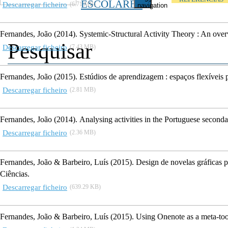
ESCOLARES
Descarregar ficheiro
(6.71 MB)
navigation
Fernandes, João
(2014).
Systemic-Structural Activity Theory : An over
Descarregar ficheiro
(7.43 MB)
Fernandes, João
(2015).
Estúdios de aprendizagem : espaços flexíveis 
Descarregar ficheiro
(2.81 MB)
Fernandes, João
(2014).
Analysing activities in the Portuguese seconda
Descarregar ficheiro
(2.36 MB)
Fernandes, João & Barbeiro, Luís
(2015).
Design de novelas gráficas p
Ciências.
Descarregar ficheiro
(639.29 KB)
Fernandes, João & Barbeiro, Luís
(2015).
Using Onenote as a meta-tool