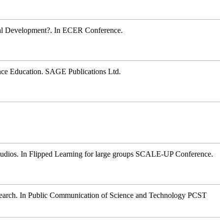
nal Development?
.
In
ECER Conference.
nce Education
.
SAGE Publications Ltd.
tudios
.
In
Flipped Learning for large groups SCALE-UP Conference.
earch
.
In
Public Communication of Science and Technology PCST