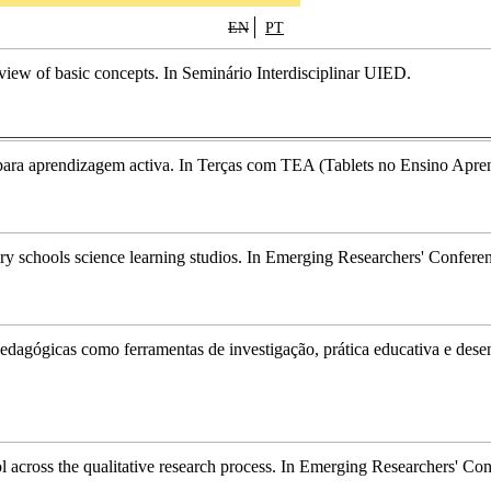
EN
PT
view of basic concepts
.
In
Seminário Interdisciplinar UIED.
para aprendizagem activa
.
In
Terças com TEA (Tablets no Ensino Apre
ry schools science learning studios
.
In
Emerging Researchers' Conferen
edagógicas como ferramentas de investigação, prática educativa e dese
 across the qualitative research process
.
In
Emerging Researchers' Con