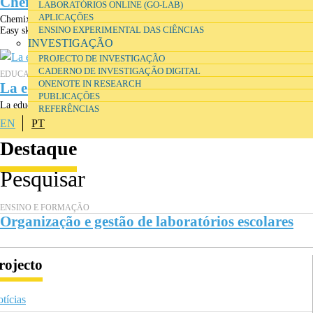
Chemix 2.0
LABORATÓRIOS ONLINE (GO-LAB)
APLICAÇÕES
Chemix 2.0 is a free online editor for drawing lab diagrams and apparatus.
ENSINO EXPERIMENTAL DAS CIÊNCIAS
Easy sketching for both students and school teachers.
INVESTIGAÇÃO
PROJECTO DE INVESTIGAÇÃO
CADERNO DE INVESTIGAÇÃO DIGITAL
EDUCAÇÃO
ONENOTE IN RESEARCH
La educación en la Encrucijada
PUBLICAÇÕES
La educación en la encrucijada, de Mariano Fernández Enguita, constituye un
REFERÊNCIAS
ambicioso y documentado análisis de los retos que el mundo...
EN
PT
Destaque
ENSINO E FORMAÇÃO
Organização e gestão de laboratórios escolares
rojecto
tícias