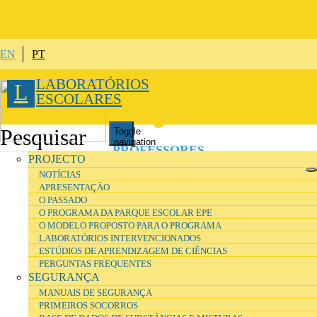
Passar para o conteúdo principal
EN
PT
LABORATÓRIOS
L
ESCOLARES
Toggle
navigation
PROFESSORES
PROJECTO
NOTÍCIAS
APRESENTAÇÃO
ALUNOS
O PASSADO
O PROGRAMA DA PARQUE ESCOLAR EPE
O MODELO PROPOSTO PARA O PROGRAMA
TÉCNICOS
DE LABORATÓRIO
LABORATÓRIOS INTERVENCIONADOS
ESTÚDIOS DE APRENDIZAGEM DE CIÊNCIAS
PERGUNTAS FREQUENTES
DIRETORES
DE INSTALAÇÕES
SEGURANÇA
MANUAIS DE SEGURANÇA
PRIMEIROS SOCORROS
INVESTIGADORES