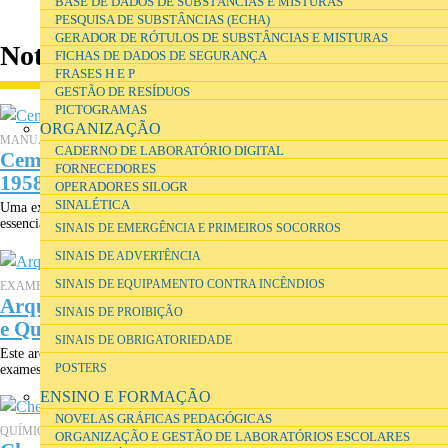
BASE DE DADOS DE SUBSTÂNCIAS E MISTURAS
PESQUISA DE SUBSTÂNCIAS (ECHA)
GERADOR DE RÓTULOS DE SUBSTÂNCIAS E MISTURAS
Notícias
FICHAS DE DADOS DE SEGURANÇA
FRASES H E P
GESTÃO DE RESÍDUOS
PICTOGRAMAS
ORGANIZAÇÃO
MANUAIS ESCOLARES
CADERNO DE LABORATÓRIO DIGITAL
Cem Anos de Manuais Escolares de Física 1859-
FORNECEDORES
1958
OPERADORES SILOGR
SINALÉTICA
Uma exposição em 2005 com alguns exemplares de manuais que provêm,
essencialmente, do fundo da Direcção-Geral do Ensino Liceal (DGEL),...
SINAIS DE EMERGÊNCIA E PRIMEIROS SOCORROS
SINAIS DE ADVERTÊNCIA
SINAIS DE EQUIPAMENTO CONTRA INCÊNDIOS
EXAMES
Arquivo digital 1931-2005 dos Exames de Física
SINAIS DE PROIBIÇÃO
e Química
SINAIS DE OBRIGATORIEDADE
Este arquivo disponibiliza, online, a todos os interessados os enunciados dos
exames de Física e Química: exames distritais de 1931 a...
POSTERS
ENSINO E FORMAÇÃO
NOVELAS GRÁFICAS PEDAGÓGICAS
QUÍMICA
ORGANIZAÇÃO E GESTÃO DE LABORATÓRIOS ESCOLARES