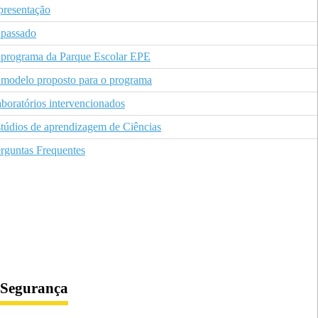
resentação
passado
programa da Parque Escolar EPE
modelo proposto para o programa
boratórios intervencionados
túdios de aprendizagem de Ciências
rguntas Frequentes
Segurança