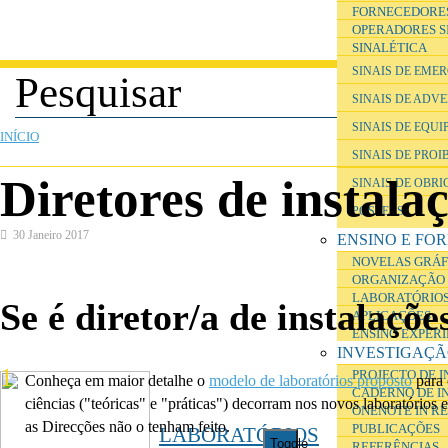
FORNECEDORE
OPERADORES S
SINALÉTICA
SINAIS DE EME
SINAIS DE ADV
ESTÁ AQUI
SINAIS DE EQU
INÍCIO
SINAIS DE PROI
Diretores de instala
SINAIS DE OBR
POSTERS
30 Janeiro 2017
ENSINO E FO
NOVELAS GRÁF
ORGANIZAÇÃO 
LABORATÓRIOS
Se é diretor/a de instalaçõ
APLICAÇÕES
ENSINO EXPER
INVESTIGAÇ
PROJECTO DE 
Conheça em maior detalhe o
modelo de laboratórios proposto
para
CADERNO DE I
ciências ("teóricas" e "práticas") decorram nos novos laboratórios
ONENOTE IN R
as Direcções não o tenham feito.
PUBLICAÇÕES
LABORATÓRIOS
Toggle
REFERÊNCIAS