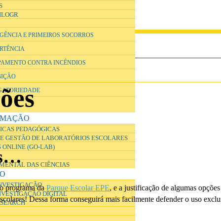
S
ILOGR
RGÊNCIA E PRIMEIROS SOCORROS
ERTÊNCIA
IPAMENTO CONTRA INCÊNDIOS
BIÇÃO
ções
IGATORIEDADE
RMAÇÃO
ICAS PEDAGÓGICAS
E GESTÃO DE LABORATÓRIOS ESCOLARES
 ONLINE (GO-LAB)
es…
IMENTAL DAS CIÊNCIAS
ÃO
INVESTIGAÇÃO
 o programa da
Parque Escolar EPE
, e a justificação de algumas opções
NVESTIGAÇÃO DIGITAL
 escolares! Dessa forma conseguirá mais facilmente defender o uso excl
ESEARCH