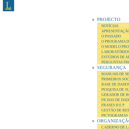
L
Passar para o conteúdo principal
PROJECTO
NOTÍCIAS
APRESENTAÇÃ
O PASSADO
O PROGRAMA D
O MODELO PRO
LABORATÓRIOS
ESTÚDIOS DE 
PERGUNTAS FR
SEGURANÇA
MANUAIS DE S
PRIMEIROS SO
BASE DE DADOS
PESQUISA DE S
GERADOR DE R
FICHAS DE DA
FRASES H E P
GESTÃO DE RE
PICTOGRAMAS
ORGANIZAÇÃ
CADERNO DE L