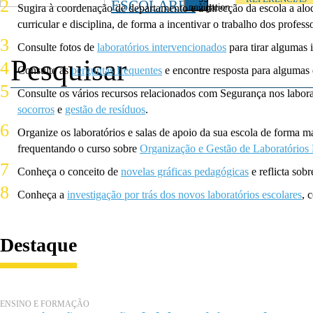
ESCOLARES
Sugira à coordenação de departamento e à direcção da escola a aloc
navigation
curricular e disciplina, de forma a incentivar o trabalho dos profes
Consulte fotos de
laboratórios intervencionados
para tirar algumas 
Consulte as
perguntas frequentes
e encontre resposta para algumas 
Consulte os vários recursos relacionados com Segurança nos labora
socorros
e
gestão de resíduos
.
Organize os laboratórios e salas de apoio da sua escola de forma ma
frequentando o curso sobre
Organização e Gestão de Laboratórios 
Conheça o conceito de
novelas gráficas pedagógicas
e reflicta sobr
Conheça a
investigação por trás dos novos laboratórios escolares
, 
Destaque
ENSINO E FORMAÇÃO