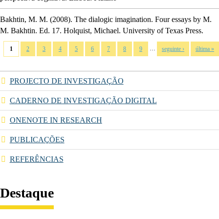
Bakhtin, M. M.
(2008).
The dialogic imagination
.
Four essays by M.
M. Bakhtin.
Ed. 17.
Holquist, Michael.
University of Texas Press.
Páginas
…
1
2
3
4
5
6
7
8
9
seguinte ›
última »
PROJECTO DE INVESTIGAÇÃO
CADERNO DE INVESTIGAÇÃO DIGITAL
ONENOTE IN RESEARCH
PUBLICAÇÕES
REFERÊNCIAS
Destaque