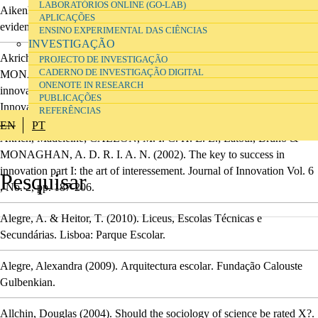
LABORATÓRIOS ONLINE (GO-LAB)
Aikenhead, Glen S.
(2006).
Science education for everyday life :
APLICAÇÕES
evidence-based practice
.
Teachers College Press.
ENSINO EXPERIMENTAL DAS CIÊNCIAS
INVESTIGAÇÃO
Akrich, Madeleine; CALLON, M. I. C. H. E. L.; Latour, Bruno &
PROJECTO DE INVESTIGAÇÃO
CADERNO DE INVESTIGAÇÃO DIGITAL
MONAGHAN, A. D. R. I. A. N.
(2002).
The key to success in
ONENOTE IN RESEARCH
innovation part II: the art of choosing good spokespersons
.
Journal of
PUBLICAÇÕES
Innovation
Vol. 6
, No. 2,
pp. 207-225.
REFERÊNCIAS
EN
PT
Akrich, Madeleine; CALLON, M. I. C. H. E. L.; Latour, Bruno &
MONAGHAN, A. D. R. I. A. N.
(2002).
The key to success in
innovation part I: the art of interessement
.
Journal of Innovation
Vol. 6
, No. 2,
pp. 187-206.
Alegre, A. & Heitor, T.
(2010).
Liceus, Escolas Técnicas e
Secundárias
.
Lisboa: Parque Escolar.
Alegre, Alexandra
(2009).
Arquitectura escolar
.
Fundação Calouste
Gulbenkian.
Allchin, Douglas
(2004).
Should the sociology of science be rated X?
.