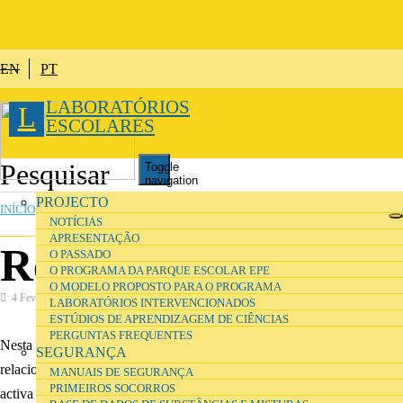
Passar para o conteúdo principal
EN
PT
LABORATÓRIOS
L
ESCOLARES
Toggle
navigation
ESTÁ AQUI
PROJECTO
INÍCIO
»
INVESTIGAÇÃO
NOTÍCIAS
APRESENTAÇÃO
Referências
O PASSADO
O PROGRAMA DA PARQUE ESCOLAR EPE
O MODELO PROPOSTO PARA O PROGRAMA
4 Fevereiro 2017
Investigação
LABORATÓRIOS INTERVENCIONADOS
ESTÚDIOS DE APRENDIZAGEM DE CIÊNCIAS
PERGUNTAS FREQUENTES
Nesta secção pode consultar referências de projectos e bibliografia
SEGURANÇA
relacionadas com a investigação sobre ambientes de aprendizagem
MANUAIS DE SEGURANÇA
PRIMEIROS SOCORROS
activa para o ensino das ciências e temas relacionados.