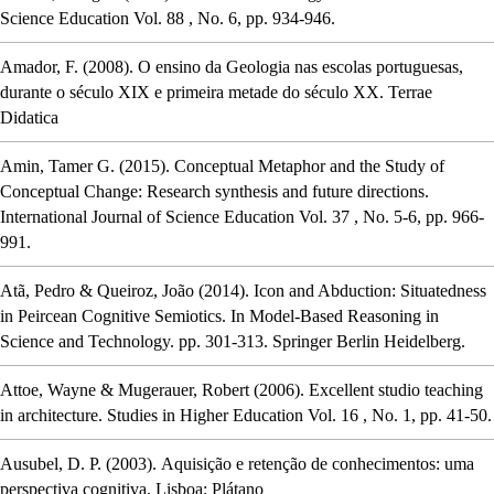
Science Education
Vol. 88
, No. 6,
pp. 934-946.
Amador, F.
(2008).
O ensino da Geologia nas escolas portuguesas,
durante o século XIX e primeira metade do século XX
.
Terrae
Didatica
Amin, Tamer G.
(2015).
Conceptual Metaphor and the Study of
Conceptual Change: Research synthesis and future directions
.
International Journal of Science Education
Vol. 37
, No. 5-6,
pp. 966-
991.
Atã, Pedro & Queiroz, João
(2014).
Icon and Abduction: Situatedness
in Peircean Cognitive Semiotics
.
In
Model-Based Reasoning in
Science and Technology.
pp. 301-313.
Springer Berlin Heidelberg.
Attoe, Wayne & Mugerauer, Robert
(2006).
Excellent studio teaching
in architecture
.
Studies in Higher Education
Vol. 16
, No. 1,
pp. 41-50.
Ausubel, D. P.
(2003).
Aquisição e retenção de conhecimentos: uma
perspectiva cognitiva
.
Lisboa: Plátano