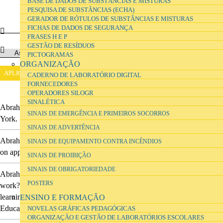
BASE DE DADOS DE SUBSTÂNCIAS E MISTURAS
PESQUISA DE SUBSTÂNCIAS (ECHA)
GERADOR DE RÓTULOS DE SUBSTÂNCIAS E MISTURAS
FICHAS DE DADOS DE SEGURANÇA
FRASES H E P
GESTÃO DE RESÍDUOS
PICTOGRAMAS
ORGANIZAÇÃO
CADERNO DE LABORATÓRIO DIGITAL
FORNECEDORES
OPERADORES SILOGR
SINALÉTICA
Abrahams, I. Z.
(2005).
Between rhetoric and reality
.
University of
SINAIS DE EMERGÊNCIA E PRIMEIROS SOCORROS
York.
SINAIS DE ADVERTÊNCIA
Abrahams, Ian
(2011).
Practical work in secondary science: A minds-
SINAIS DE EQUIPAMENTO CONTRA INCÊNDIOS
on approach
.
pp. 01-01-53.
SINAIS DE PROIBIÇÃO
SINAIS DE OBRIGATORIEDADE
Abrahams, Ian & Millar, Robin
(2008).
Does practical work really
POSTERS
work? A study of the effectiveness of practical work as a teaching and
learning method in school science
.
International Journal of Science
ENSINO E FORMAÇÃO
Education
Vol. 30
, No. 14,
pp. 1945-1969.
NOVELAS GRÁFICAS PEDAGÓGICAS
ORGANIZAÇÃO E GESTÃO DE LABORATÓRIOS ESCOLARES