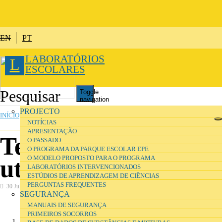
Passar para o conteúdo principal
EN
PT
LABORATÓRIOS
L
ESCOLARES
Toggle
navigation
ESTÁ AQUI
PROJECTO
INÍCIO
NOTÍCIAS
APRESENTAÇÃO
Termos de
O PASSADO
O PROGRAMA DA PARQUE ESCOLAR EPE
O MODELO PROPOSTO PARA O PROGRAMA
utilização
LABORATÓRIOS INTERVENCIONADOS
ESTÚDIOS DE APRENDIZAGEM DE CIÊNCIAS
PERGUNTAS FREQUENTES
30 Julho 2016
Apresentação
SEGURANÇA
MANUAIS DE SEGURANÇA
PRIMEIROS SOCORROS
Não é recolhida qualquer informação dos utilizadores deste site e