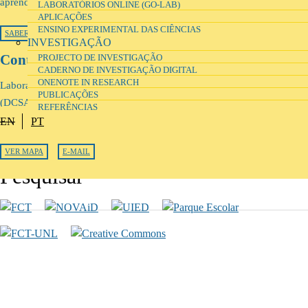
aprendizagem das ciências.
LABORATÓRIOS ONLINE (GO-LAB)
APLICAÇÕES
ENSINO EXPERIMENTAL DAS CIÊNCIAS
SABER MAIS
TERMOS DE UTILIZAÇÃO
INVESTIGAÇÃO
Contactos
PROJECTO DE INVESTIGAÇÃO
CADERNO DE INVESTIGAÇÃO DIGITAL
ONENOTE IN RESEARCH
Laboratórios Escolares, Departamento de Ciências Sociais Aplicadas
PUBLICAÇÕES
(DCSA) da Faculdade de Ciências e Tecnologia, Universidade Nova de
REFERÊNCIAS
Lisboa Monte de Caparica, 2829-516 Caparica
EN
PT
VER MAPA
E-MAIL