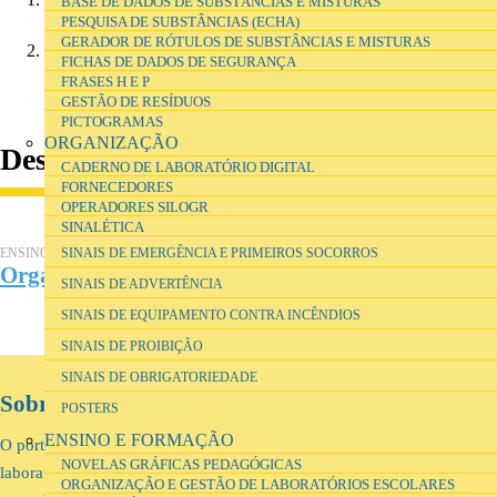
BASE DE DADOS DE SUBSTÂNCIAS E MISTURAS
PESQUISA DE SUBSTÂNCIAS (ECHA)
esta não é divulgada por qualquer meio.
GERADOR DE RÓTULOS DE SUBSTÂNCIAS E MISTURAS
No acesso ao site, é enviada uma cookie para o computador do
FICHAS DE DADOS DE SEGURANÇA
utilizador, que não guarda qualquer informação pessoal,
FRASES H E P
servindo apenas para o acesso ao site.
GESTÃO DE RESÍDUOS
PICTOGRAMAS
ORGANIZAÇÃO
Destaque
CADERNO DE LABORATÓRIO DIGITAL
FORNECEDORES
OPERADORES SILOGR
SINALÉTICA
ENSINO E FORMAÇÃO
SINAIS DE EMERGÊNCIA E PRIMEIROS SOCORROS
Organização e gestão de laboratórios escolares
SINAIS DE ADVERTÊNCIA
SINAIS DE EQUIPAMENTO CONTRA INCÊNDIOS
SINAIS DE PROIBIÇÃO
SINAIS DE OBRIGATORIEDADE
Sobre os Laboratórios Escolares
POSTERS
ENSINO E FORMAÇÃO
O portal LABES tem como principal missão apoiar os utilizadores dos
NOVELAS GRÁFICAS PEDAGÓGICAS
laboratórios escolares nas tarefas diárias relacionadas com o ensino e
ORGANIZAÇÃO E GESTÃO DE LABORATÓRIOS ESCOLARES