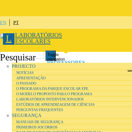
Passar para o conteúdo principal
EN
PT
LABORATÓRIOS
L
ESCOLARES
Toggle
navigation
PROFESSORES
PROJECTO
NOTÍCIAS
APRESENTAÇÃO
ALUNOS
O PASSADO
O PROGRAMA DA PARQUE ESCOLAR EPE
O MODELO PROPOSTO PARA O PROGRAMA
TÉCNICOS
DE LABORATÓRIO
LABORATÓRIOS INTERVENCIONADOS
ESTÚDIOS DE APRENDIZAGEM DE CIÊNCIAS
PERGUNTAS FREQUENTES
DIRETORES
DE INSTALAÇÕES
SEGURANÇA
MANUAIS DE SEGURANÇA
PRIMEIROS SOCORROS
INVESTIGADORES