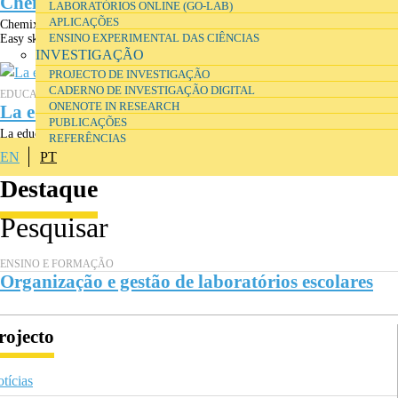
Chemix 2.0
LABORATÓRIOS ONLINE (GO-LAB)
APLICAÇÕES
Chemix 2.0 is a free online editor for drawing lab diagrams and apparatus.
ENSINO EXPERIMENTAL DAS CIÊNCIAS
Easy sketching for both students and school teachers.
INVESTIGAÇÃO
PROJECTO DE INVESTIGAÇÃO
CADERNO DE INVESTIGAÇÃO DIGITAL
EDUCAÇÃO
ONENOTE IN RESEARCH
La educación en la Encrucijada
PUBLICAÇÕES
La educación en la encrucijada, de Mariano Fernández Enguita, constituye un
REFERÊNCIAS
ambicioso y documentado análisis de los retos que el mundo...
EN
PT
Destaque
ENSINO E FORMAÇÃO
Organização e gestão de laboratórios escolares
rojecto
tícias