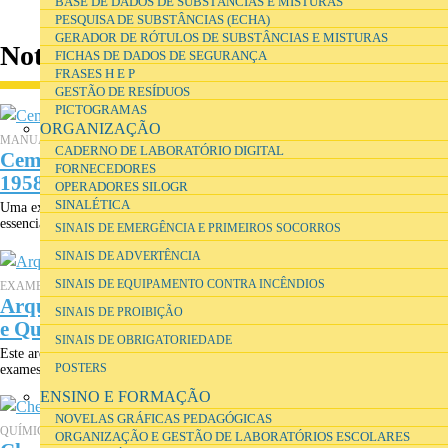
BASE DE DADOS DE SUBSTÂNCIAS E MISTURAS
PESQUISA DE SUBSTÂNCIAS (ECHA)
GERADOR DE RÓTULOS DE SUBSTÂNCIAS E MISTURAS
Notícias
FICHAS DE DADOS DE SEGURANÇA
FRASES H E P
GESTÃO DE RESÍDUOS
PICTOGRAMAS
ORGANIZAÇÃO
MANUAIS ESCOLARES
CADERNO DE LABORATÓRIO DIGITAL
Cem Anos de Manuais Escolares de Física 1859-
FORNECEDORES
1958
OPERADORES SILOGR
SINALÉTICA
Uma exposição em 2005 com alguns exemplares de manuais que provêm,
essencialmente, do fundo da Direcção-Geral do Ensino Liceal (DGEL),...
SINAIS DE EMERGÊNCIA E PRIMEIROS SOCORROS
SINAIS DE ADVERTÊNCIA
SINAIS DE EQUIPAMENTO CONTRA INCÊNDIOS
EXAMES
Arquivo digital 1931-2005 dos Exames de Física
SINAIS DE PROIBIÇÃO
e Química
SINAIS DE OBRIGATORIEDADE
Este arquivo disponibiliza, online, a todos os interessados os enunciados dos
exames de Física e Química: exames distritais de 1931 a...
POSTERS
ENSINO E FORMAÇÃO
NOVELAS GRÁFICAS PEDAGÓGICAS
QUÍMICA
ORGANIZAÇÃO E GESTÃO DE LABORATÓRIOS ESCOLARES