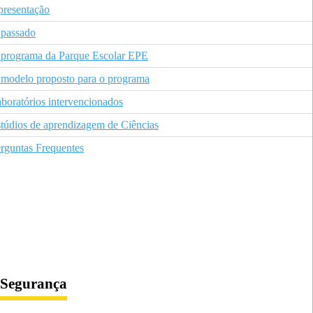
resentação
passado
programa da Parque Escolar EPE
modelo proposto para o programa
boratórios intervencionados
túdios de aprendizagem de Ciências
rguntas Frequentes
Segurança