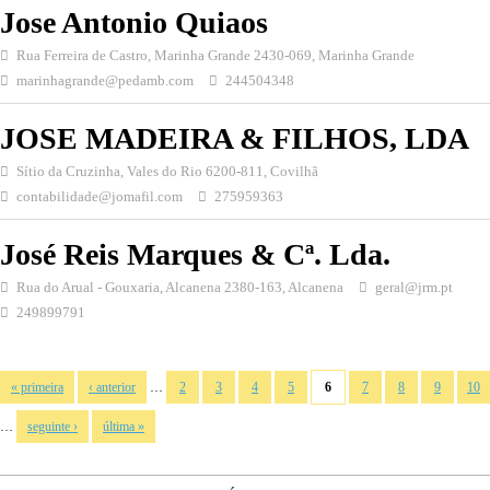
Jose Antonio Quiaos
Rua Ferreira de Castro, Marinha Grande 2430-069, Marinha Grande
marinhagrande@pedamb.com
244504348
JOSE MADEIRA & FILHOS, LDA
Sítio da Cruzinha, Vales do Rio 6200-811, Covilhã
contabilidade@jomafil.com
275959363
José Reis Marques & Cª. Lda.
Rua do Arual - Gouxaria, Alcanena 2380-163, Alcanena
geral@jrm.pt
249899791
Páginas
…
« primeira
‹ anterior
2
3
4
5
6
7
8
9
10
…
seguinte ›
última »