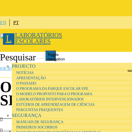
Passar para o conteúdo principal
EN
PT
LABORATÓRIOS
L
ESCOLARES
Toggle
navigation
ESTÁ AQUI
PROJECTO
INÍCIO
»
ORGANIZAÇÃO
NOTÍCIAS
APRESENTAÇÃO
Operadores
O PASSADO
O PROGRAMA DA PARQUE ESCOLAR EPE
O MODELO PROPOSTO PARA O PROGRAMA
SILOGR
LABORATÓRIOS INTERVENCIONADOS
ESTÚDIOS DE APRENDIZAGEM DE CIÊNCIAS
PERGUNTAS FREQUENTES
SEGURANÇA
MANUAIS DE SEGURANÇA
PRIMEIROS SOCORROS