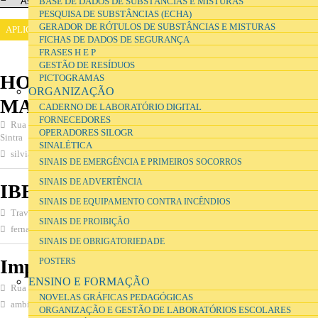
BASE DE DADOS DE SUBSTÂNCIAS E MISTURAS
PESQUISA DE SUBSTÂNCIAS (ECHA)
GERADOR DE RÓTULOS DE SUBSTÂNCIAS E MISTURAS
FICHAS DE DADOS DE SEGURANÇA
FRASES H E P
GESTÃO DE RESÍDUOS
HOTINKER – COMÉRCIO
PICTOGRAMAS
ORGANIZAÇÃO
MATERIAL INFORMÁTICO, LDA
CADERNO DE LABORATÓRIO DIGITAL
FORNECEDORES
Rua da Tascoa nº16 Armazem 16 Edificio CREL Belavista, Queluz 2745-003,
OPERADORES SILOGR
Sintra
SINALÉTICA
silviapsantos@sapo.pt
918044001
SINAIS DE EMERGÊNCIA E PRIMEIROS SOCORROS
SINAIS DE ADVERTÊNCIA
IBER-Reciclagem, SA
SINAIS DE EQUIPAMENTO CONTRA INCÊNDIOS
Travessa das Lages, Canelas Vng 4410-308, Vila Nova de Gaia
SINAIS DE PROIBIÇÃO
fernando.moreira@fjmoreira.com
227141307
SINAIS DE OBRIGATORIEDADE
ImpressT
POSTERS
ENSINO E FORMAÇÃO
Rua Teófilo Braga, N.º 7 A/B/C, Portimão 8500-651, Portimão
NOVELAS GRÁFICAS PEDAGÓGICAS
ambiente@impresst.pt
282492084
ORGANIZAÇÃO E GESTÃO DE LABORATÓRIOS ESCOLARES