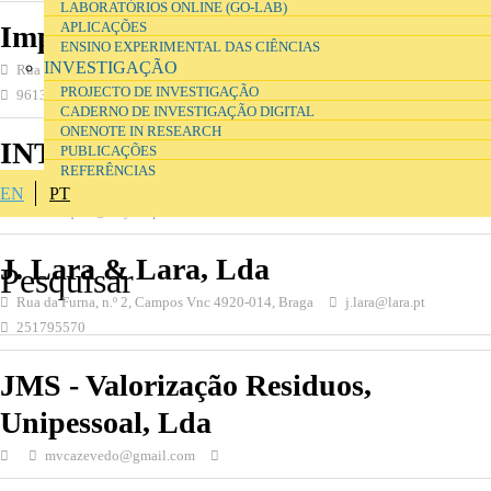
LABORATÓRIOS ONLINE (GO-LAB)
APLICAÇÕES
Imprimebem, Lda
ENSINO EXPERIMENTAL DAS CIÊNCIAS
INVESTIGAÇÃO
Rua de Santa Justa, Braga 4705-108, Braga
geral@imprimebem.com
PROJECTO DE INVESTIGAÇÃO
961352677
CADERNO DE INVESTIGAÇÃO DIGITAL
ONENOTE IN RESEARCH
INTYME SA
PUBLICAÇÕES
REFERÊNCIAS
Av. Defensores de Chaves, n.º 53, 1º, Lisboa 1000-112, Sintra
EN
PT
aida.marques@intyme.pt
219108600
J. Lara & Lara, Lda
Rua da Furna, n.º 2, Campos Vnc 4920-014, Braga
j.lara@lara.pt
251795570
JMS - Valorização Residuos,
Unipessoal, Lda
mvcazevedo@gmail.com