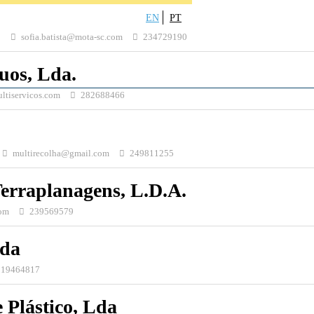
EN
PT
o
sofia.batista@mota-sc.com
234729190
uos, Lda.
ltiservicos.com
282688466
multirecolha@gmail.com
249811255
Terraplanagens, L.D.A.
com
239569579
Lda
919464817
e Plástico, Lda