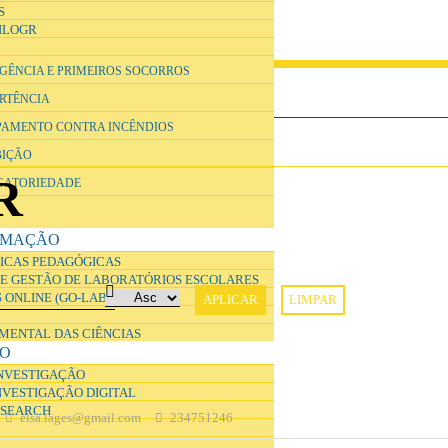
S
ILOGR
RGÊNCIA E PRIMEIROS SOCORROS
ERTÊNCIA
IPAMENTO CONTRA INCÊNDIOS
BIÇÃO
R
IGATORIEDADE
RMAÇÃO
ICAS PEDAGÓGICAS
E GESTÃO DE LABORATÓRIOS ESCOLARES
 ONLINE (GO-LAB)
IMENTAL DAS CIÊNCIAS
ÃO
INVESTIGAÇÃO
NVESTIGAÇÃO DIGITAL
ESEARCH
elsa.lages@gmail.com
234751246