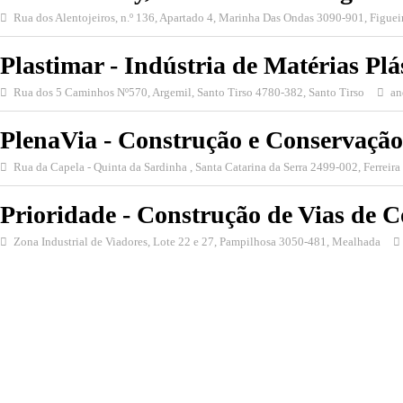
Rua dos Alentojeiros, n.º 136, Apartado 4, Marinha Das Ondas 3090-901, Figuei
Plastimar - Indústria de Matérias Plás
Rua dos 5 Caminhos Nº570, Argemil, Santo Tirso 4780-382, Santo Tirso
an
PlenaVia - Construção e Conservação 
Rua da Capela - Quinta da Sardinha , Santa Catarina da Serra 2499-002, Ferreira
Prioridade - Construção de Vias de 
Zona Industrial de Viadores, Lote 22 e 27, Pampilhosa 3050-481, Mealhada
Páginas