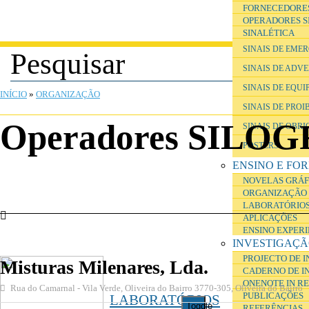
FORNECEDORE
OPERADORES S
SINALÉTICA
SINAIS DE EME
SINAIS DE ADV
ESTÁ AQUI
SINAIS DE EQU
INÍCIO
»
ORGANIZAÇÃO
SINAIS DE PROI
Operadores SILOG
SINAIS DE OBR
POSTERS
ENSINO E FO
NOVELAS GRÁF
ORGANIZAÇÃO 
LABORATÓRIOS
APLICAÇÕES
ENSINO EXPER
INVESTIGAÇ
PROJECTO DE 
Misturas Milenares, Lda.
CADERNO DE I
ONENOTE IN R
Rua do Camarnal - Vila Verde, Oliveira do Bairro 3770-305, Oliveira do Bairro
PUBLICAÇÕES
LABORATÓRIOS
Toggle
REFERÊNCIAS