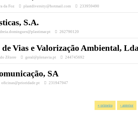
ra da Foz
plastdiversity@hotmail.com
233959490
ticas, S.A.
dreia.domingues@plastimar.pt
262790120
de Vias e Valorização Ambiental, Lda
 do Zêzere
geral@plenavia.pt
244745692
Comunicação, SA
oficinas@prioridade.pt
231947947
« primeira
‹ anterior