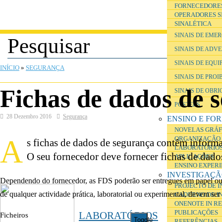
FORNECEDORE
OPERADORES S
SINALÉTICA
SINAIS DE EME
SINAIS DE ADV
ESTÁ AQUI
SINAIS DE EQU
INÍCIO
»
SEGURANÇA
SINAIS DE PROI
Fichas de dados de 
SINAIS DE OBR
POSTERS
28 Dezembro 2016
Segurança
ENSINO E FO
NOVELAS GRÁF
A
ORGANIZAÇÃO 
s fichas de dados de segurança contêm inform
LABORATÓRIOS
O seu fornecedor deve fornecer fichas de dados
APLICAÇÕES
ENSINO EXPER
INVESTIGAÇ
Dependendo do fornecedor, as FDS poderão ser entregues em papel 
PROJECTO DE 
de qualquer actividade prática, laboratorial ou experimental, devem se
CADERNO DE I
ONENOTE IN R
PUBLICAÇÕES
LABORATÓRIOS
Ficheiros
Toggle
REFERÊNCIAS