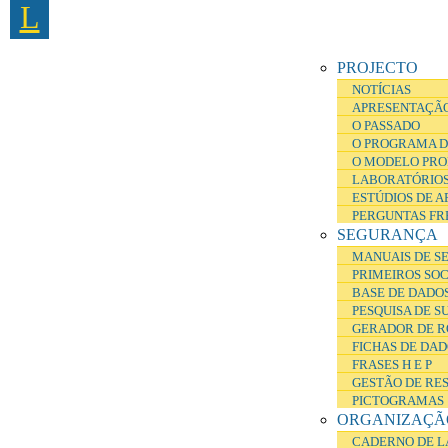
L
Passar para o conteúdo principal
PROJECTO
NOTÍCIAS
APRESENTAÇÃ
O PASSADO
O PROGRAMA D
O MODELO PRO
LABORATÓRIOS
ESTÚDIOS DE 
PERGUNTAS FR
SEGURANÇA
MANUAIS DE S
PRIMEIROS SO
BASE DE DADOS
PESQUISA DE S
GERADOR DE R
FICHAS DE DA
FRASES H E P
GESTÃO DE RE
PICTOGRAMAS
ORGANIZAÇÃ
CADERNO DE L