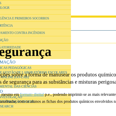
S
ILOGR
RGÊNCIA E PRIMEIROS SOCORROS
ERTÊNCIA
IPAMENTO CONTRA INCÊNDIOS
BIÇÃO
segurança
IGATORIEDADE
RMAÇÃO
ICAS PEDAGÓGICAS
E GESTÃO DE LABORATÓRIOS ESCOLARES
ações sobre a forma de manusear os produtos químico
 ONLINE (GO-LAB)
 de segurança para as substâncias e misturas perigosa
IMENTAL DAS CIÊNCIAS
ÃO
ou mesmo em
formato digital
p.e., podendo imprimir-se as mais relevantes
INVESTIGAÇÃO
r analisadas com os alunos as fichas dos produtos químicos envolvidos n
NVESTIGAÇÃO DIGITAL
ESEARCH