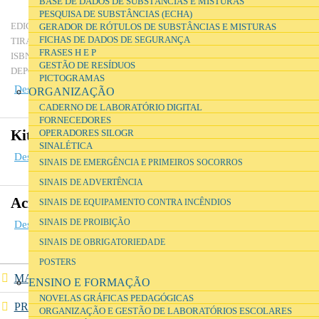
BASE DE DADOS DE SUBSTÂNCIAS E MISTURAS
Curricular
PESQUISA DE SUBSTÂNCIAS (ECHA)
Terceira edição revista
EDIÇÃO
GERADOR DE RÓTULOS DE SUBSTÂNCIAS E MISTURAS
FICHAS DE DADOS DE SEGURANÇA
1000
TIRAGEM
FRASES H E P
978-972-742-330-9
ISBN
GESTÃO DE RESÍDUOS
318571/10
DEPÓSITO LEGAL
PICTOGRAMAS
Descarregar ficheiro
(6.02 MB)
ORGANIZAÇÃO
CADERNO DE LABORATÓRIO DIGITAL
FORNECEDORES
Kit de antídotos e primeiros socorros
OPERADORES SILOGR
SINALÉTICA
Descarregar ficheiro
(135 KB)
SINAIS DE EMERGÊNCIA E PRIMEIROS SOCORROS
SINAIS DE ADVERTÊNCIA
Acidentes comuns e primeiros socorros
SINAIS DE EQUIPAMENTO CONTRA INCÊNDIOS
SINAIS DE PROIBIÇÃO
Descarregar ficheiro
(201.26 KB)
SINAIS DE OBRIGATORIEDADE
POSTERS
MANUAIS DE SEGURANÇA
ENSINO E FORMAÇÃO
NOVELAS GRÁFICAS PEDAGÓGICAS
PRIMEIROS SOCORROS
ORGANIZAÇÃO E GESTÃO DE LABORATÓRIOS ESCOLARES