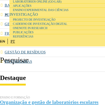
LABORATÓRIOS ONLINE (GO-LAB)
BASE DE DADOS DE SUBSTÂNCIAS E MISTURAS
APLICAÇÕES
ENSINO EXPERIMENTAL DAS CIÊNCIAS
INVESTIGAÇÃO
PESQUISA DE SUBSTÂNCIAS (ECHA)
PROJECTO DE INVESTIGAÇÃO
GERADOR DE RÓTULOS DE SUBSTÂNCIAS E MISTURAS
CADERNO DE INVESTIGAÇÃO DIGITAL
ONENOTE IN RESEARCH
PUBLICAÇÕES
FICHAS DE DADOS DE SEGURANÇA
REFERÊNCIAS
EN
PT
FRASES H E P
GESTÃO DE RESÍDUOS
PICTOGRAMAS
Destaque
ENSINO E FORMAÇÃO
Organização e gestão de laboratórios escolares