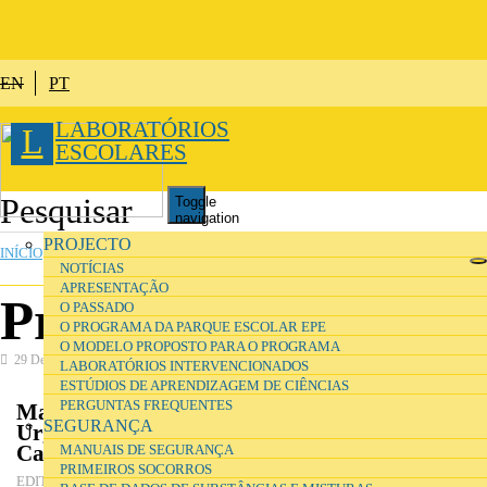
Passar para o conteúdo principal
EN
PT
LABORATÓRIOS
L
ESCOLARES
Toggle
navigation
ESTÁ AQUI
PROJECTO
INÍCIO
»
SEGURANÇA
NOTÍCIAS
APRESENTAÇÃO
Primeiros socorros
O PASSADO
O PROGRAMA DA PARQUE ESCOLAR EPE
O MODELO PROPOSTO PARA O PROGRAMA
29 Dezembro 2016
Segurança
LABORATÓRIOS INTERVENCIONADOS
ESTÚDIOS DE APRENDIZAGEM DE CIÊNCIAS
PERGUNTAS FREQUENTES
Manual de Primeiros: Socorros Situações de
SEGURANÇA
Urgência nas Escolas, Jardins de Infância e
Campos de Férias
MANUAIS DE SEGURANÇA
PRIMEIROS SOCORROS
Direcção-Geral de Inovação e de Desenvolvimento
EDITOR