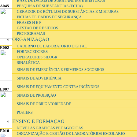
BASE DE DADOS DE SUBSTÂNCIAS E MISTURAS
A045
A090
E001
PESQUISA DE SUBSTÂNCIAS (ECHA)
GERADOR DE RÓTULOS DE SUBSTÂNCIAS E MISTURAS
FICHAS DE DADOS DE SEGURANÇA
FRASES H E P
GESTÃO DE RESÍDUOS
PICTOGRAMAS
ORGANIZAÇÃO
CADERNO DE LABORATÓRIO DIGITAL
E002
E003
E004
FORNECEDORES
OPERADORES SILOGR
SINALÉTICA
SINAIS DE EMERGÊNCIA E PRIMEIROS SOCORROS
SINAIS DE ADVERTÊNCIA
SINAIS DE EQUIPAMENTO CONTRA INCÊNDIOS
E007
E008
E009
SINAIS DE PROIBIÇÃO
SINAIS DE OBRIGATORIEDADE
POSTERS
ENSINO E FORMAÇÃO
NOVELAS GRÁFICAS PEDAGÓGICAS
E010
E011
E012
ORGANIZAÇÃO E GESTÃO DE LABORATÓRIOS ESCOLARES