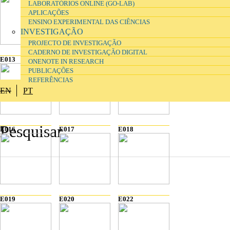
LABORATÓRIOS ONLINE (GO-LAB)
APLICAÇÕES
ENSINO EXPERIMENTAL DAS CIÊNCIAS
INVESTIGAÇÃO
PROJECTO DE INVESTIGAÇÃO
CADERNO DE INVESTIGAÇÃO DIGITAL
E013
E014
E015
ONENOTE IN RESEARCH
PUBLICAÇÕES
REFERÊNCIAS
EN
PT
E016
E017
E018
E019
E020
E022