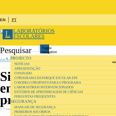
Passar para o conteúdo principal
EN
PT
LABORATÓRIOS
L
ESCOLARES
Toggle
navigation
ESTÁ AQUI
PROJECTO
INÍCIO
»
ORGANIZAÇÃO
»
SINALÉTICA
NOTÍCIAS
APRESENTAÇÃO
Sinais de
O PASSADO
O PROGRAMA DA PARQUE ESCOLAR EPE
O MODELO PROPOSTO PARA O PROGRAMA
emergência e
LABORATÓRIOS INTERVENCIONADOS
ESTÚDIOS DE APRENDIZAGEM DE CIÊNCIAS
primeiros socorros
PERGUNTAS FREQUENTES
SEGURANÇA
MANUAIS DE SEGURANÇA
2 Janeiro 2017
Organização
PRIMEIROS SOCORROS