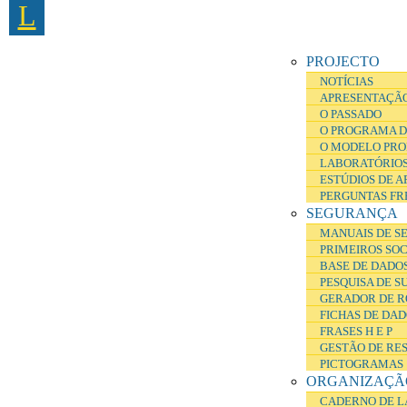
L
Passar para o conteúdo principal
PROJECTO
NOTÍCIAS
APRESENTAÇÃ
O PASSADO
O PROGRAMA D
O MODELO PRO
LABORATÓRIOS
ESTÚDIOS DE 
PERGUNTAS FR
SEGURANÇA
MANUAIS DE S
PRIMEIROS SO
BASE DE DADOS
PESQUISA DE S
GERADOR DE R
FICHAS DE DA
FRASES H E P
GESTÃO DE RE
PICTOGRAMAS
ORGANIZAÇÃ
CADERNO DE L