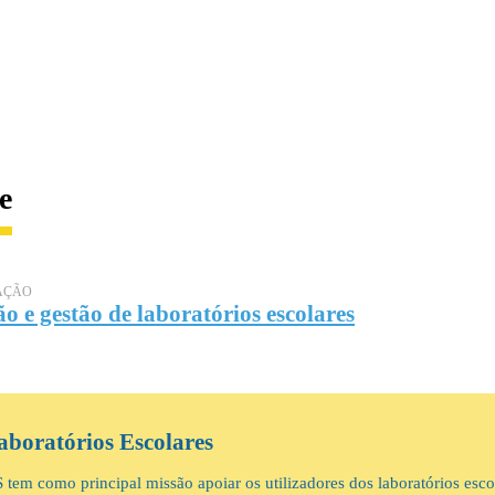
e
AÇÃO
o e gestão de laboratórios escolares
aboratórios Escolares
tem como principal missão apoiar os utilizadores dos laboratórios esco