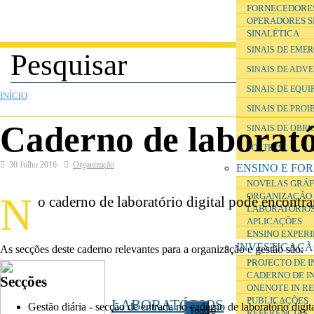
FORNECEDORE
OPERADORES S
SINALÉTICA
SINAIS DE EME
SINAIS DE ADV
ESTÁ AQUI
SINAIS DE EQU
INÍCIO
SINAIS DE PROI
Caderno de laboratór
SINAIS DE OBR
POSTERS
30 Julho 2016
Organização
ENSINO E FO
NOVELAS GRÁF
N
ORGANIZAÇÃO 
o caderno de laboratório digital pode encontra
LABORATÓRIOS
APLICAÇÕES
ENSINO EXPER
INVESTIGAÇ
As secções deste caderno relevantes para a organização e gestão são:
PROJECTO DE 
CADERNO DE I
Secções
ONENOTE IN R
PUBLICAÇÕES
LABORATÓRIOS
Gestão diária - secção de entrada no caderno de laboratório digit
Toggle
REFERÊNCIAS