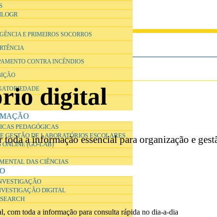
S
ILOGR
RGÊNCIA E PRIMEIROS SOCORROS
ERTÊNCIA
IPAMENTO CONTRA INCÊNDIOS
BIÇÃO
io digital
IGATORIEDADE
RMAÇÃO
ICAS PEDAGÓGICAS
E GESTÃO DE LABORATÓRIOS ESCOLARES
r toda a informação essencial para organização e gestã
 ONLINE (GO-LAB)
IMENTAL DAS CIÊNCIAS
ÃO
INVESTIGAÇÃO
NVESTIGAÇÃO DIGITAL
ESEARCH
al, com toda a informação para consulta rápida no dia-a-dia