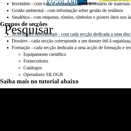
ESCOLARES
navigation
Inventário - com toda a informação sobre inventário de materiais
Gestão ambiental - com informação sobre gestão de resíduos
Sinalética - com etiquetas, rótulos, símbolos e posters úteis nos l
Grupos de secções
Actividades laboratoriais - com cada secção dedicada a uma disci
Dossiers - cada secção corresponde a um dossier útil à organizaç
Formação - cada secção dedicada a uma acção de formação e respe
Equipamento científico
Fornecedores
Catálogos
Operadores SILOGR
Saiba mais no tutorial abaixo