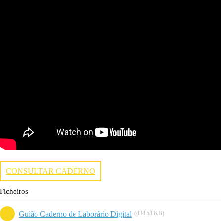
CONSULTAR CADERNO
Ficheiros
Guião Caderno de Laborário Digital
(434.58 KB)