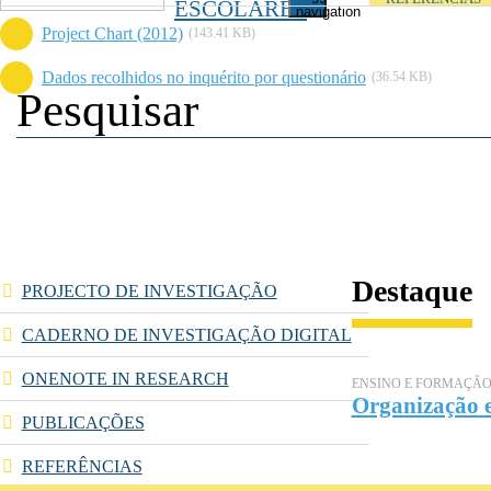
ESCOLARES
navigation
Project Chart (2012)
(143.41 KB)
Dados recolhidos no inquérito por questionário
(36.54 KB)
Destaque
PROJECTO DE INVESTIGAÇÃO
CADERNO DE INVESTIGAÇÃO DIGITAL
ONENOTE IN RESEARCH
ENSINO E FORMAÇÃ
Organização e
PUBLICAÇÕES
REFERÊNCIAS