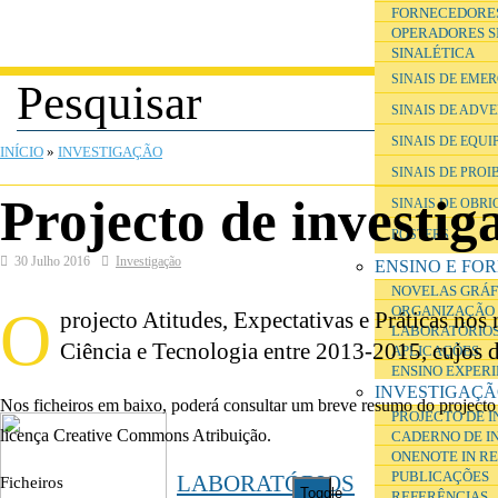
FORNECEDORE
OPERADORES S
SINALÉTICA
SINAIS DE EME
SINAIS DE ADV
ESTÁ AQUI
SINAIS DE EQU
INÍCIO
»
INVESTIGAÇÃO
SINAIS DE PROI
Projecto de investig
SINAIS DE OBR
POSTERS
30 Julho 2016
Investigação
ENSINO E FO
NOVELAS GRÁF
O
ORGANIZAÇÃO 
projecto Atitudes, Expectativas e Práticas no
LABORATÓRIOS
Ciência e Tecnologia entre 2013-2015, cujos d
APLICAÇÕES
ENSINO EXPER
INVESTIGAÇ
Nos ficheiros em baixo, poderá consultar um breve resumo do projecto 
PROJECTO DE 
licença Creative Commons Atribuição.
CADERNO DE I
ONENOTE IN R
PUBLICAÇÕES
LABORATÓRIOS
Ficheiros
Toggle
REFERÊNCIAS