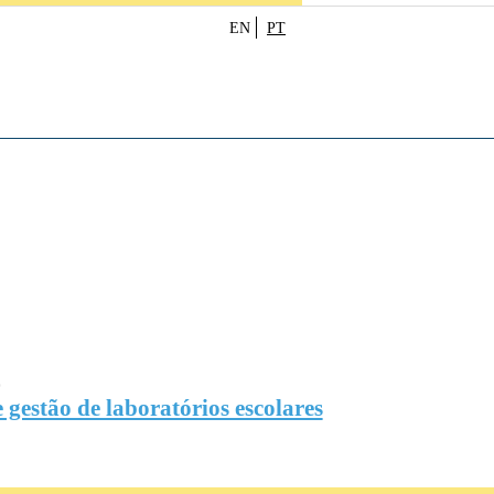
EN
PT
O
 gestão de laboratórios escolares