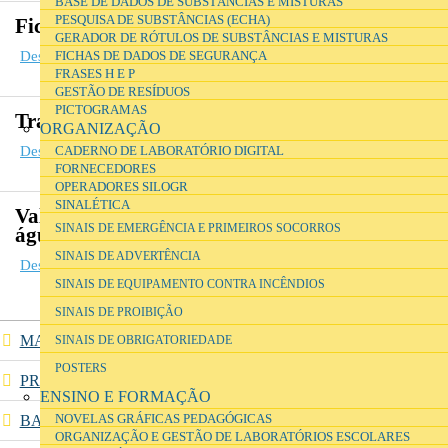
BASE DE DADOS DE SUBSTÂNCIAS E MISTURAS
PESQUISA DE SUBSTÂNCIAS (ECHA)
Fichas de operações de tratamento
GERADOR DE RÓTULOS DE SUBSTÂNCIAS E MISTURAS
Descarregar ficheiro
FICHAS DE DADOS DE SEGURANÇA
(301.95 KB)
FRASES H E P
GESTÃO DE RESÍDUOS
PICTOGRAMAS
Tratamento a algumas substâncias
ORGANIZAÇÃO
Descarregar ficheiro
CADERNO DE LABORATÓRIO DIGITAL
(203.01 KB)
FORNECEDORES
OPERADORES SILOGR
SINALÉTICA
Valores limite de emissão na descarga de
SINAIS DE EMERGÊNCIA E PRIMEIROS SOCORROS
águas residuais
SINAIS DE ADVERTÊNCIA
Descarregar ficheiro
(151.8 KB)
SINAIS DE EQUIPAMENTO CONTRA INCÊNDIOS
SINAIS DE PROIBIÇÃO
MANUAIS DE SEGURANÇA
SINAIS DE OBRIGATORIEDADE
POSTERS
PRIMEIROS SOCORROS
ENSINO E FORMAÇÃO
NOVELAS GRÁFICAS PEDAGÓGICAS
BASE DE DADOS DE SUBSTÂNCIAS E MISTURAS
ORGANIZAÇÃO E GESTÃO DE LABORATÓRIOS ESCOLARES