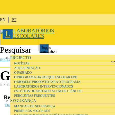
Passar para o conteúdo principal
EN
PT
LABORATÓRIOS
L
ESCOLARES
Toggle
navigation
ESTÁ AQUI
PROJECTO
INÍCIO
»
SEGURANÇA
NOTÍCIAS
APRESENTAÇÃO
Gestão de resíduos
O PASSADO
O PROGRAMA DA PARQUE ESCOLAR EPE
O MODELO PROPOSTO PARA O PROGRAMA
29 Dezembro 2016
LABORATÓRIOS INTERVENCIONADOS
ESTÚDIOS DE APRENDIZAGEM DE CIÊNCIAS
PERGUNTAS FREQUENTES
Resíduos, tratamento e destino final
SEGURANÇA
Descarregar ficheiro
(136.53 KB)
MANUAIS DE SEGURANÇA
PRIMEIROS SOCORROS