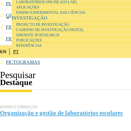
LABORATÓRIOS ONLINE (GO-LAB)
PESQUISA DE SUBSTÂNCIAS (ECHA)
APLICAÇÕES
ENSINO EXPERIMENTAL DAS CIÊNCIAS
GERADOR DE RÓTULOS DE SUBSTÂNCIAS E MISTURAS
INVESTIGAÇÃO
PROJECTO DE INVESTIGAÇÃO
FICHAS DE DADOS DE SEGURANÇA
CADERNO DE INVESTIGAÇÃO DIGITAL
ONENOTE IN RESEARCH
FRASES H E P
PUBLICAÇÕES
REFERÊNCIAS
GESTÃO DE RESÍDUOS
EN
PT
PICTOGRAMAS
Destaque
ENSINO E FORMAÇÃO
Organização e gestão de laboratórios escolares