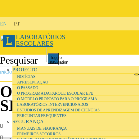
Passar para o conteúdo principal
EN
PT
LABORATÓRIOS
L
ESCOLARES
Toggle
navigation
ESTÁ AQUI
PROJECTO
INÍCIO
»
ORGANIZAÇÃO
NOTÍCIAS
APRESENTAÇÃO
Operadores
O PASSADO
O PROGRAMA DA PARQUE ESCOLAR EPE
O MODELO PROPOSTO PARA O PROGRAMA
SILOGR
LABORATÓRIOS INTERVENCIONADOS
ESTÚDIOS DE APRENDIZAGEM DE CIÊNCIAS
PERGUNTAS FREQUENTES
SEGURANÇA
MANUAIS DE SEGURANÇA
PRIMEIROS SOCORROS