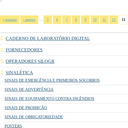
Páginas
…
« primeira
‹ anterior
5
6
7
8
9
10
11
12
13
CADERNO DE LABORATÓRIO DIGITAL
FORNECEDORES
OPERADORES SILOGR
SINALÉTICA
SINAIS DE EMERGÊNCIA E PRIMEIROS SOCORROS
SINAIS DE ADVERTÊNCIA
SINAIS DE EQUIPAMENTO CONTRA INCÊNDIOS
SINAIS DE PROIBIÇÃO
SINAIS DE OBRIGATORIEDADE
POSTERS