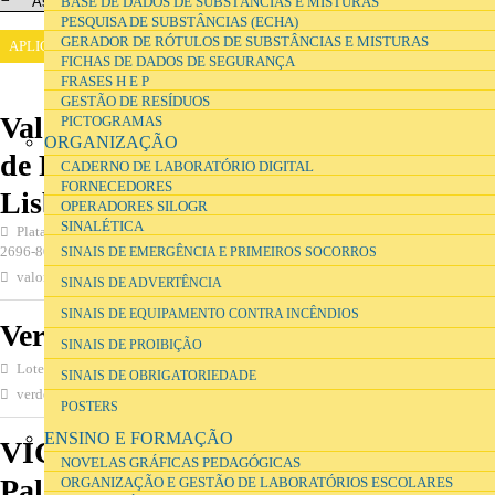
BASE DE DADOS DE SUBSTÂNCIAS E MISTURAS
PESQUISA DE SUBSTÂNCIAS (ECHA)
GERADOR DE RÓTULOS DE SUBSTÂNCIAS E MISTURAS
FICHAS DE DADOS DE SEGURANÇA
FRASES H E P
GESTÃO DE RESÍDUOS
Valorsul - Valorização e Tratamento
PICTOGRAMAS
ORGANIZAÇÃO
de Resíduos Sólidos das Regiões de
CADERNO DE LABORATÓRIO DIGITAL
FORNECEDORES
Lisboa e do Oeste, S.A.
OPERADORES SILOGR
SINALÉTICA
Plataforma Ribeirinha da CP - Est. Mercadorias da Bobadela, S. João da Talha
2696-801, Lisboa
SINAIS DE EMERGÊNCIA E PRIMEIROS SOCORROS
valorsul@valorsul.pt
219535900
SINAIS DE ADVERTÊNCIA
SINAIS DE EQUIPAMENTO CONTRA INCÊNDIOS
VerdeResposta
SINAIS DE PROIBIÇÃO
Loteamento Industrial do Rogel, Lote 4 A, Alcantarilha 8365-307, Silves
SINAIS DE OBRIGATORIEDADE
verderesposta@gmail.com
282312300
POSTERS
ENSINO E FORMAÇÃO
VICARPAL-Comercialização de
NOVELAS GRÁFICAS PEDAGÓGICAS
Paletes, Lda.
ORGANIZAÇÃO E GESTÃO DE LABORATÓRIOS ESCOLARES