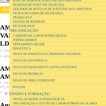
BASE DE DADOS DE SUBSTÂNCIAS E MISTURAS
PESQUISA DE SUBSTÂNCIAS (ECHA)
GERADOR DE RÓTULOS DE SUBSTÂNCIAS E MISTURAS
FICHAS DE DADOS DE SEGURANÇA
FRASES H E P
GESTÃO DE RESÍDUOS
AMBIMOURA - RECOLHA E
PICTOGRAMAS
ORGANIZAÇÃO
VALORIZAÇÃO de RESIDUOS
CADERNO DE LABORATÓRIO DIGITAL
FORNECEDORES
LDA.
OPERADORES SILOGR
SINALÉTICA
Urbanização Mourasol, Lote 84, Moura 7860-352, Moura
SINAIS DE EMERGÊNCIA E PRIMEIROS SOCORROS
geral.ambimoura@sapo.pt
285253860
SINAIS DE ADVERTÊNCIA
AMBISIDER - RECUPERAÇÕES
SINAIS DE EQUIPAMENTO CONTRA INCÊNDIOS
SINAIS DE PROIBIÇÃO
AMBIENTAIS, S.A.
SINAIS DE OBRIGATORIEDADE
Avenida da Siderurgia Nacional, n.º 1 - edifício SN, Aldeia de Paio Pires 2840-
075, Seixal
POSTERS
vteixeira@ambisider.com
212278704
ENSINO E FORMAÇÃO
NOVELAS GRÁFICAS PEDAGÓGICAS
António de Oliveira Cerqueira
ORGANIZAÇÃO E GESTÃO DE LABORATÓRIOS ESCOLARES