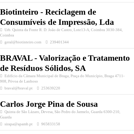
Biotinteiro - Reciclagem de
Consumíveis de Impressão, Lda
Urb. Quinta da Fonte R. D. João de Castro, Lote13-A, Coimbra 3030-384,
Coimbra
geral@biotinteiro.com
239401344
BRAVAL - Valorização e Tratamento
de Resíduos Sólidos, SA
Edifício da Câmara Municipal de Braga, Praça do Município, Braga 4711-
908, Póvoa de Lanhoso
braval@braval.pt
253639220
Carlos Jorge Pina de Sousa
Quinta de São Lázaro, Devesa, São Pedro do Jarmelo, Guarda 6300-210,
Guarda
sirapa@apamb.pt
965833158