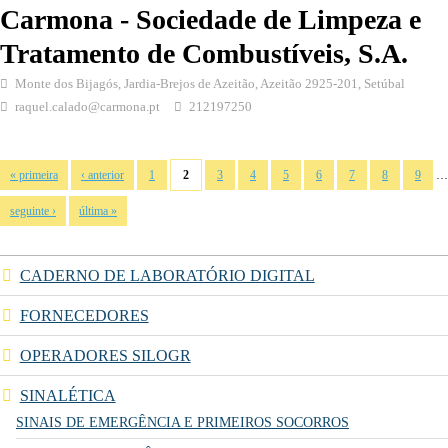
Carmona - Sociedade de Limpeza e
Tratamento de Combustíveis, S.A.
Monte dos Bijagós, Jardia-Brejos de Azeitão, Azeitão 2925-201, Setúbal
raquel.calado@carmona.pt
212197250
Páginas
…
« primeira
‹ anterior
1
2
3
4
5
6
7
8
9
seguinte ›
última »
CADERNO DE LABORATÓRIO DIGITAL
FORNECEDORES
OPERADORES SILOGR
SINALÉTICA
SINAIS DE EMERGÊNCIA E PRIMEIROS SOCORROS