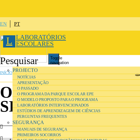
Passar para o conteúdo principal
EN
PT
LABORATÓRIOS
L
ESCOLARES
Toggle
navigation
ESTÁ AQUI
PROJECTO
INÍCIO
»
ORGANIZAÇÃO
NOTÍCIAS
APRESENTAÇÃO
Operadores
O PASSADO
O PROGRAMA DA PARQUE ESCOLAR EPE
O MODELO PROPOSTO PARA O PROGRAMA
SILOGR
LABORATÓRIOS INTERVENCIONADOS
ESTÚDIOS DE APRENDIZAGEM DE CIÊNCIAS
PERGUNTAS FREQUENTES
SEGURANÇA
MANUAIS DE SEGURANÇA
PRIMEIROS SOCORROS