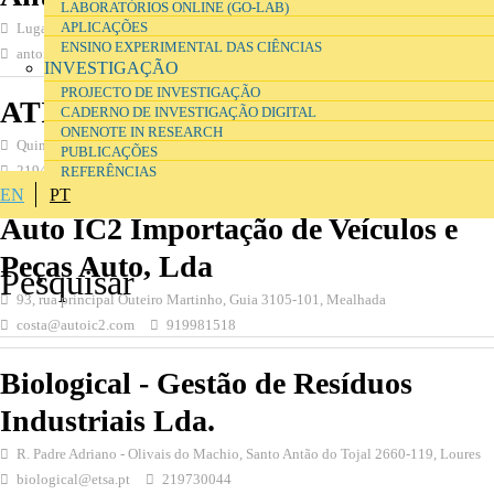
LABORATÓRIOS ONLINE (GO-LAB)
APLICAÇÕES
Lugar da Água Levada, Rebordões Souto 4990-771, Ponte de Lima
ENSINO EXPERIMENTAL DAS CIÊNCIAS
antonioresipecas@sapo.pt
938744458
INVESTIGAÇÃO
PROJECTO DE INVESTIGAÇÃO
ATIRCAR, Lda
CADERNO DE INVESTIGAÇÃO DIGITAL
ONENOTE IN RESEARCH
Quinta do Carmo 2 BB, Sacavém 2685-129, Palmela
atircar@gmail.com
PUBLICAÇÕES
219410912
REFERÊNCIAS
EN
PT
Auto IC2 Importação de Veículos e
Peças Auto, Lda
93, rua principal Outeiro Martinho, Guia 3105-101, Mealhada
costa@autoic2.com
919981518
Biological - Gestão de Resíduos
Industriais Lda.
R. Padre Adriano - Olivais do Machio, Santo Antão do Tojal 2660-119, Loures
biological@etsa.pt
219730044