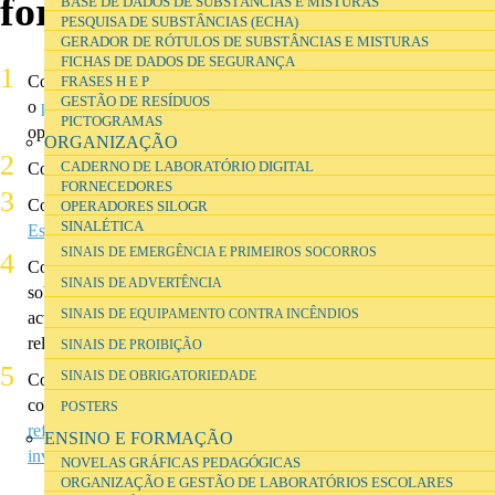
formador de professores …
BASE DE DADOS DE SUBSTÂNCIAS E MISTURAS
PESQUISA DE SUBSTÂNCIAS (ECHA)
GERADOR DE RÓTULOS DE SUBSTÂNCIAS E MISTURAS
FICHAS DE DADOS DE SEGURANÇA
Conheça em maior detalhe o
modelo de laboratórios proposto
para
FRASES H E P
GESTÃO DE RESÍDUOS
o
programa da Parque Escolar EPE
, e a justificação de algumas
PICTOGRAMAS
opções tomadas.
ORGANIZAÇÃO
Consulte fotos de
laboratórios intervencionados
.
CADERNO DE LABORATÓRIO DIGITAL
FORNECEDORES
Consulte o
curso sobre Organização e Gestão de Laboratórios
OPERADORES SILOGR
SINALÉTICA
Escolares
e reflicta sobre a sua estrutura, conteúdos e metodologia.
SINAIS DE EMERGÊNCIA E PRIMEIROS SOCORROS
Conheça o conceito de
novelas gráficas pedagógicas
e reflicta
SINAIS DE ADVERTÊNCIA
sobre de que forma poderá ser útil na sua investigação e/ou
SINAIS DE EQUIPAMENTO CONTRA INCÊNDIOS
actividades de formação, ou consulte alguns documentos
relacionados com o
ensino experimental das ciências
.
SINAIS DE PROIBIÇÃO
SINAIS DE OBRIGATORIEDADE
Conheça a
investigação por trás dos novos laboratórios escolares
,
consulte o
caderno de investigação digital
do projecto, pesquise
POSTERS
referências
e saiba mais sobre o uso do
Microsoft OneNote em
ENSINO E FORMAÇÃO
investigação
.
NOVELAS GRÁFICAS PEDAGÓGICAS
ORGANIZAÇÃO E GESTÃO DE LABORATÓRIOS ESCOLARES