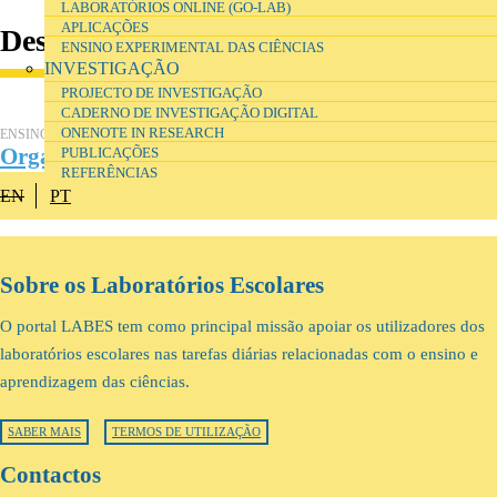
LABORATÓRIOS ONLINE (GO-LAB)
APLICAÇÕES
Destaque
ENSINO EXPERIMENTAL DAS CIÊNCIAS
INVESTIGAÇÃO
PROJECTO DE INVESTIGAÇÃO
CADERNO DE INVESTIGAÇÃO DIGITAL
ONENOTE IN RESEARCH
ENSINO E FORMAÇÃO
Organização e gestão de laboratórios escolares
PUBLICAÇÕES
REFERÊNCIAS
EN
PT
Sobre os Laboratórios Escolares
O portal LABES tem como principal missão apoiar os utilizadores dos
laboratórios escolares nas tarefas diárias relacionadas com o ensino e
aprendizagem das ciências.
SABER MAIS
TERMOS DE UTILIZAÇÃO
Contactos