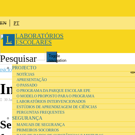
Passar para o conteúdo principal
EN
PT
LABORATÓRIOS
L
ESCOLARES
Toggle
navigation
ESTÁ AQUI
PROJECTO
INÍCIO
NOTÍCIAS
APRESENTAÇÃO
Investigadores
O PASSADO
O PROGRAMA DA PARQUE ESCOLAR EPE
O MODELO PROPOSTO PARA O PROGRAMA
30 Janeiro 2017
LABORATÓRIOS INTERVENCIONADOS
ESTÚDIOS DE APRENDIZAGEM DE CIÊNCIAS
PERGUNTAS FREQUENTES
SEGURANÇA
Se é investigador/a e/ou
MANUAIS DE SEGURANÇA
PRIMEIROS SOCORROS