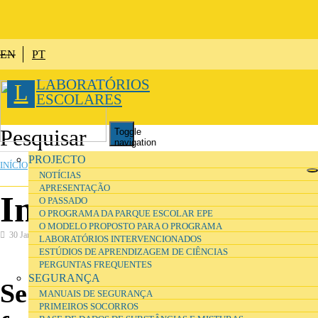
Passar para o conteúdo principal
EN
PT
LABORATÓRIOS
L
ESCOLARES
Toggle
navigation
ESTÁ AQUI
PROJECTO
INÍCIO
NOTÍCIAS
APRESENTAÇÃO
Investigadores
O PASSADO
O PROGRAMA DA PARQUE ESCOLAR EPE
O MODELO PROPOSTO PARA O PROGRAMA
30 Janeiro 2017
LABORATÓRIOS INTERVENCIONADOS
ESTÚDIOS DE APRENDIZAGEM DE CIÊNCIAS
PERGUNTAS FREQUENTES
SEGURANÇA
Se é investigador/a e/ou
MANUAIS DE SEGURANÇA
PRIMEIROS SOCORROS