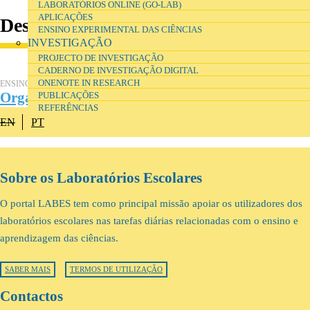
LABORATÓRIOS ONLINE (GO-LAB)
APLICAÇÕES
Destaque
ENSINO EXPERIMENTAL DAS CIÊNCIAS
INVESTIGAÇÃO
PROJECTO DE INVESTIGAÇÃO
CADERNO DE INVESTIGAÇÃO DIGITAL
ONENOTE IN RESEARCH
ENSINO E FORMAÇÃO
Organização e gestão de laboratórios escolares
PUBLICAÇÕES
REFERÊNCIAS
EN
PT
Sobre os Laboratórios Escolares
O portal LABES tem como principal missão apoiar os utilizadores dos
laboratórios escolares nas tarefas diárias relacionadas com o ensino e
aprendizagem das ciências.
SABER MAIS
TERMOS DE UTILIZAÇÃO
Contactos