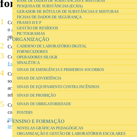
formador de professores …
BASE DE DADOS DE SUBSTÂNCIAS E MISTURAS
PESQUISA DE SUBSTÂNCIAS (ECHA)
GERADOR DE RÓTULOS DE SUBSTÂNCIAS E MISTURAS
FICHAS DE DADOS DE SEGURANÇA
Conheça em maior detalhe o
modelo de laboratórios proposto
para
FRASES H E P
GESTÃO DE RESÍDUOS
o
programa da Parque Escolar EPE
, e a justificação de algumas
PICTOGRAMAS
opções tomadas.
ORGANIZAÇÃO
Consulte fotos de
laboratórios intervencionados
.
CADERNO DE LABORATÓRIO DIGITAL
FORNECEDORES
Consulte o
curso sobre Organização e Gestão de Laboratórios
OPERADORES SILOGR
SINALÉTICA
Escolares
e reflicta sobre a sua estrutura, conteúdos e metodologia.
SINAIS DE EMERGÊNCIA E PRIMEIROS SOCORROS
Conheça o conceito de
novelas gráficas pedagógicas
e reflicta
SINAIS DE ADVERTÊNCIA
sobre de que forma poderá ser útil na sua investigação e/ou
SINAIS DE EQUIPAMENTO CONTRA INCÊNDIOS
actividades de formação, ou consulte alguns documentos
relacionados com o
ensino experimental das ciências
.
SINAIS DE PROIBIÇÃO
SINAIS DE OBRIGATORIEDADE
Conheça a
investigação por trás dos novos laboratórios escolares
,
consulte o
caderno de investigação digital
do projecto, pesquise
POSTERS
referências
e saiba mais sobre o uso do
Microsoft OneNote em
ENSINO E FORMAÇÃO
investigação
.
NOVELAS GRÁFICAS PEDAGÓGICAS
ORGANIZAÇÃO E GESTÃO DE LABORATÓRIOS ESCOLARES