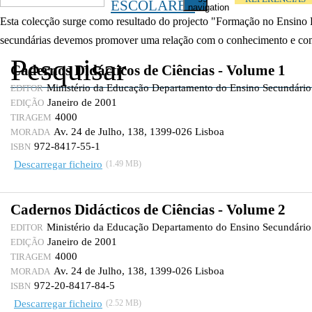
ESCOLARES
navigation
Esta colecção surge como resultado do projecto "Formação no Ensino E
secundárias devemos promover uma relação com o conhecimento e com o
Cadernos Didácticos de Ciências - Volume 1
Ministério da Educação Departamento do Ensino Secundário
EDITOR
Janeiro de 2001
EDIÇÃO
4000
TIRAGEM
Av. 24 de Julho, 138, 1399-026 Lisboa
MORADA
972-8417-55-1
ISBN
Descarregar ficheiro
(1.49 MB)
Cadernos Didácticos de Ciências - Volume 2
Ministério da Educação Departamento do Ensino Secundário
EDITOR
Janeiro de 2001
EDIÇÃO
4000
TIRAGEM
Av. 24 de Julho, 138, 1399-026 Lisboa
MORADA
972-20-8417-84-5
ISBN
Descarregar ficheiro
(2.52 MB)