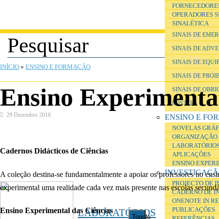
FORNECEDORE
OPERADORES S
SINALÉTICA
SINAIS DE EME
SINAIS DE ADV
ESTÁ AQUI
SINAIS DE EQU
INÍCIO
»
ENSINO E FORMAÇÃO
SINAIS DE PROI
Ensino Experimental
SINAIS DE OBR
POSTERS
29 Dezembro 2016
ENSINO E FO
NOVELAS GRÁF
ORGANIZAÇÃO 
LABORATÓRIOS
Cadernos Didácticos de Ciências
APLICAÇÕES
ENSINO EXPER
INVESTIGAÇ
A coleção destina-se fundamentalmente a apoiar os professores no ensi
PROJECTO DE 
experimental uma realidade cada vez mais presente nas escolas secundá
CADERNO DE I
ONENOTE IN R
PUBLICAÇÕES
Ensino Experimental das Ciências
LABORATÓRIOS
Toggle
REFERÊNCIAS