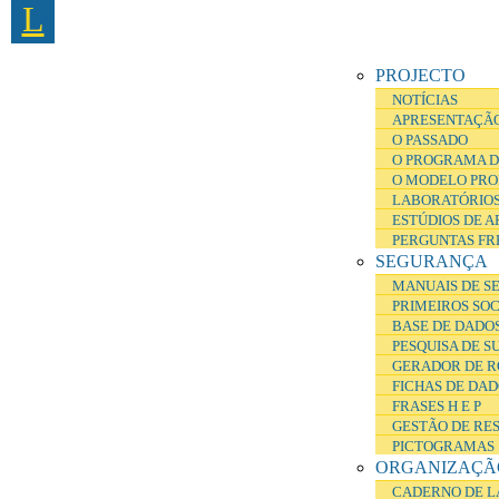
L
Passar para o conteúdo principal
PROJECTO
NOTÍCIAS
APRESENTAÇÃ
O PASSADO
O PROGRAMA D
O MODELO PRO
LABORATÓRIOS
ESTÚDIOS DE 
PERGUNTAS FR
SEGURANÇA
MANUAIS DE S
PRIMEIROS SO
BASE DE DADOS
PESQUISA DE S
GERADOR DE R
FICHAS DE DA
FRASES H E P
GESTÃO DE RE
PICTOGRAMAS
ORGANIZAÇÃ
CADERNO DE L