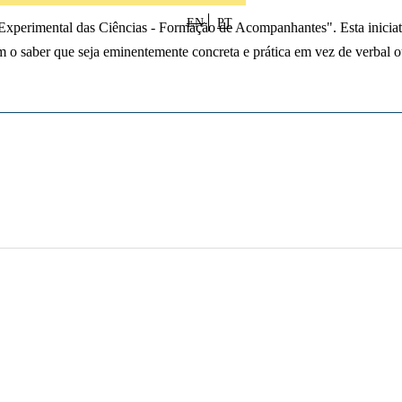
EN
PT
xperimental das Ciências - Formação de Acompanhantes". Esta iniciati
 saber que seja eminentemente concreta e prática em vez de verbal ou