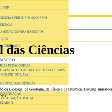
S
ILOGR
RGÊNCIA E PRIMEIROS SOCORROS
ERTÊNCIA
IPAMENTO CONTRA INCÊNDIOS
BIÇÃO
 das Ciências
IGATORIEDADE
RMAÇÃO
ICAS PEDAGÓGICAS
E GESTÃO DE LABORATÓRIOS ESCOLARES
 ONLINE (GO-LAB)
IMENTAL DAS CIÊNCIAS
ÃO
no da Biologia, da Geologia, da Física e da Química. Divulga sugestões
INVESTIGAÇÃO
rias.
NVESTIGAÇÃO DIGITAL
ESEARCH