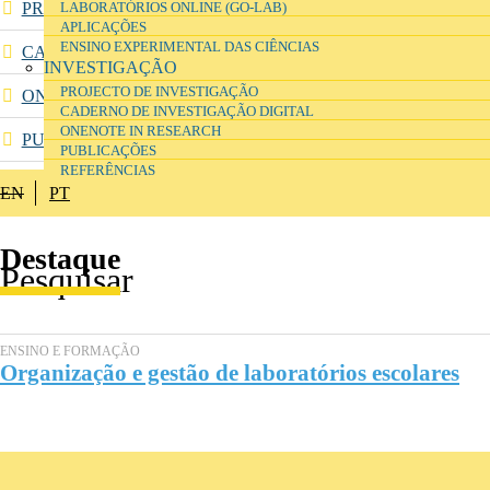
PROJECTO DE INVESTIGAÇÃO
LABORATÓRIOS ONLINE (GO-LAB)
APLICAÇÕES
ENSINO EXPERIMENTAL DAS CIÊNCIAS
CADERNO DE INVESTIGAÇÃO DIGITAL
INVESTIGAÇÃO
PROJECTO DE INVESTIGAÇÃO
ONENOTE IN RESEARCH
CADERNO DE INVESTIGAÇÃO DIGITAL
ONENOTE IN RESEARCH
PUBLICAÇÕES
PUBLICAÇÕES
REFERÊNCIAS
REFERÊNCIAS
EN
PT
Destaque
ENSINO E FORMAÇÃO
Organização e gestão de laboratórios escolares