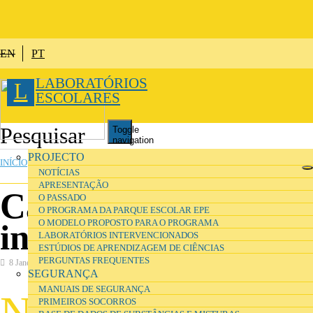
Passar para o conteúdo principal
EN
PT
LABORATÓRIOS
L
ESCOLARES
Toggle
navigation
ESTÁ AQUI
PROJECTO
INÍCIO
»
INVESTIGAÇÃO
NOTÍCIAS
APRESENTAÇÃO
Caderno de
O PASSADO
O PROGRAMA DA PARQUE ESCOLAR EPE
O MODELO PROPOSTO PARA O PROGRAMA
investigação digital
LABORATÓRIOS INTERVENCIONADOS
ESTÚDIOS DE APRENDIZAGEM DE CIÊNCIAS
PERGUNTAS FREQUENTES
8 Janeiro 2017
Investigação
SEGURANÇA
MANUAIS DE SEGURANÇA
N
este caderno poderá consultar uma amostra do
PRIMEIROS SOCORROS