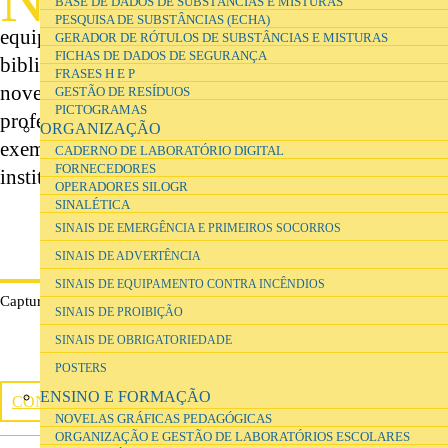
BASE DE DADOS DE SUBSTÂNCIAS E MISTURAS
caderno de investigação digital utilizado pela
PESQUISA DE SUBSTÂNCIAS (ECHA)
equipa de investigação, contendo o diário, a
GERADOR DE RÓTULOS DE SUBSTÂNCIAS E MISTURAS
FICHAS DE DADOS DE SEGURANÇA
biblioteca, o questionário, os estudos de caso, as
FRASES H E P
novelas gráficas, o programa de formação de
GESTÃO DE RESÍDUOS
PICTOGRAMAS
professores, os departamentos de ciências
ORGANIZAÇÃO
exemplares, o website, os outputs e informação
CADERNO DE LABORATÓRIO DIGITAL
FORNECEDORES
institucional.
OPERADORES SILOGR
SINALÉTICA
SINAIS DE EMERGÊNCIA E PRIMEIROS SOCORROS
SINAIS DE ADVERTÊNCIA
SINAIS DE EQUIPAMENTO CONTRA INCÊNDIOS
Captura de ecrã do caderno de investigação digital
SINAIS DE PROIBIÇÃO
SINAIS DE OBRIGATORIEDADE
POSTERS
ENSINO E FORMAÇÃO
CONSULTAR CADERNO
NOVELAS GRÁFICAS PEDAGÓGICAS
ORGANIZAÇÃO E GESTÃO DE LABORATÓRIOS ESCOLARES