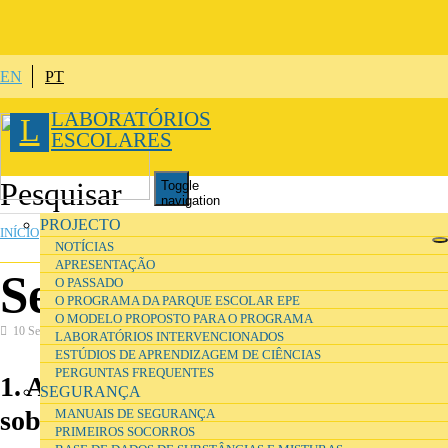
Passar para o conteúdo principal
EN
PT
LABORATÓRIOS
L
ESCOLARES
Toggle
navigation
ESTÁ AQUI
PROJECTO
INÍCIO
»
ORGANIZAÇÃO E GESTÃO DE LABORATÓRIOS ESCOLARES
NOTÍCIAS
APRESENTAÇÃO
Sessão 2
O PASSADO
O PROGRAMA DA PARQUE ESCOLAR EPE
O MODELO PROPOSTO PARA O PROGRAMA
10 Setembro 2016
LABORATÓRIOS INTERVENCIONADOS
ESTÚDIOS DE APRENDIZAGEM DE CIÊNCIAS
PERGUNTAS FREQUENTES
1. Adaptar o documento modelo
SEGURANÇA
sobre zonas funcionais
MANUAIS DE SEGURANÇA
PRIMEIROS SOCORROS