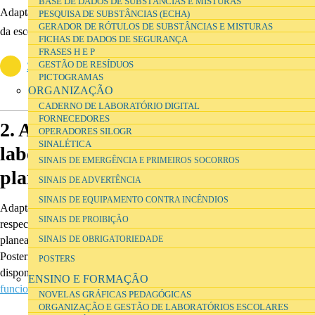
BASE DE DADOS DE SUBSTÂNCIAS E MISTURAS
Adaptar o documento modelo sobre zonas funcionais às necessidades
PESQUISA DE SUBSTÂNCIAS (ECHA)
GERADOR DE RÓTULOS DE SUBSTÂNCIAS E MISTURAS
da escola.
FICHAS DE DADOS DE SEGURANÇA
FRASES H E P
GESTÃO DE RESÍDUOS
Zonas funcionais
22.18 kb
PICTOGRAMAS
ORGANIZAÇÃO
CADERNO DE LABORATÓRIO DIGITAL
FORNECEDORES
2. Adaptar a organização dos
OPERADORES SILOGR
SINALÉTICA
laboratórios às zonas funcionais
SINAIS DE EMERGÊNCIA E PRIMEIROS SOCORROS
planeadas no diagrama
SINAIS DE ADVERTÊNCIA
SINAIS DE EQUIPAMENTO CONTRA INCÊNDIOS
Adaptar a organização dos laboratórios e salas de apoio/preparação,
SINAIS DE PROIBIÇÃO
respectivo mobiliário, material e equipamento às zonas funcionais
planeadas no diagrama.
SINAIS DE OBRIGATORIEDADE
Posteriormente deverá imprimir etiquetas, fichas e outros materiais
POSTERS
disponibilizados como links para download na página
Zonas
ENSINO E FORMAÇÃO
funcionais
quando necessário e colocá-las nas respectivas zonas.
NOVELAS GRÁFICAS PEDAGÓGICAS
ORGANIZAÇÃO E GESTÃO DE LABORATÓRIOS ESCOLARES