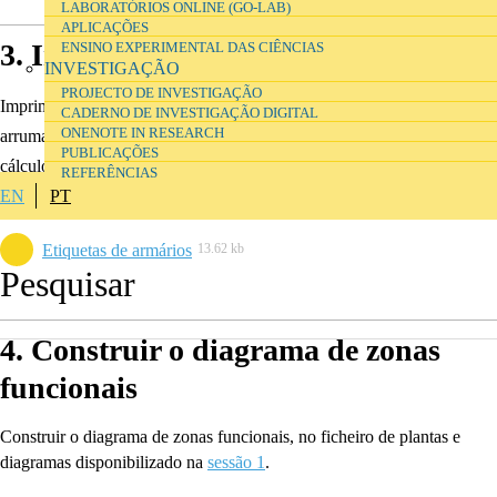
LABORATÓRIOS ONLINE (GO-LAB)
APLICAÇÕES
3. Imprimir etiquetas de armários
ENSINO EXPERIMENTAL DAS CIÊNCIAS
INVESTIGAÇÃO
PROJECTO DE INVESTIGAÇÃO
Imprimir, se necessário, etiquetas de armários e outros módulos de
CADERNO DE INVESTIGAÇÃO DIGITAL
ONENOTE IN RESEARCH
arrumação na cor respectiva atribuída ao espaço, utilizando a folha de
PUBLICAÇÕES
cálculo disponibilizada (afixar com película adesiva transparente com
REFERÊNCIAS
rebordo de 1cm à volta da etiqueta).
EN
PT
Etiquetas de armários
13.62 kb
4. Construir o diagrama de zonas
funcionais
Construir o diagrama de zonas funcionais, no ficheiro de plantas e
diagramas disponibilizado na
sessão 1
.