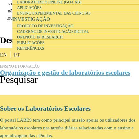
LABORATÓRIOS ONLINE (GO-LAB)
sobre o uso do
Microsoft OneNote em investigação
. Quem sabe se
APLICAÇÕES
não o podes usar nas actividades que realizas nas aulas de Ciências
ENSINO EXPERIMENTAL DAS CIÊNCIAS
ou em projetos teus?
INVESTIGAÇÃO
PROJECTO DE INVESTIGAÇÃO
CADERNO DE INVESTIGAÇÃO DIGITAL
ONENOTE IN RESEARCH
Destaque
PUBLICAÇÕES
REFERÊNCIAS
EN
PT
ENSINO E FORMAÇÃO
Organização e gestão de laboratórios escolares
Sobre os Laboratórios Escolares
O portal LABES tem como principal missão apoiar os utilizadores dos
laboratórios escolares nas tarefas diárias relacionadas com o ensino e
aprendizagem das ciências.