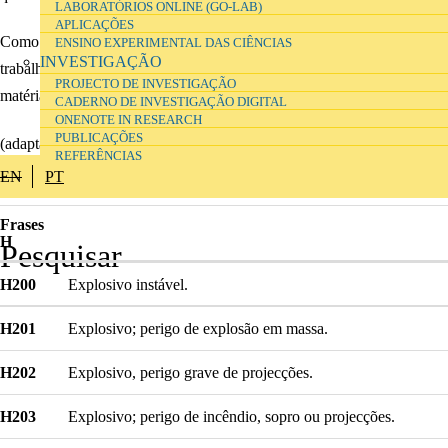
LABORATÓRIOS ONLINE (GO-LAB)
APLICAÇÕES
Como professor, ao abrigo da legislação relativa à proteção dos
ENSINO EXPERIMENTAL DAS CIÊNCIAS
INVESTIGAÇÃO
trabalhadores, pode solicitar ao seu empregador formação nesta
PROJECTO DE INVESTIGAÇÃO
matéria.
CADERNO DE INVESTIGAÇÃO DIGITAL
ONENOTE IN RESEARCH
PUBLICAÇÕES
(adaptado de ECHA, 2016,
https://echa.europa.eu/use-chemicals-
REFERÊNCIAS
safely-at-work/read-the-safety-data-sheets
)
EN
PT
Frases
H
H200
Explosivo instável.
H201
Explosivo; perigo de explosão em massa.
H202
Explosivo, perigo grave de projecções.
H203
Explosivo; perigo de incêndio, sopro ou projecções.