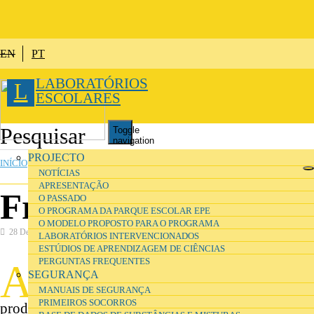
Passar para o conteúdo principal
EN
PT
LABORATÓRIOS
L
ESCOLARES
Toggle
navigation
ESTÁ AQUI
PROJECTO
INÍCIO
»
SEGURANÇA
NOTÍCIAS
APRESENTAÇÃO
Frases H e P
O PASSADO
O PROGRAMA DA PARQUE ESCOLAR EPE
O MODELO PROPOSTO PARA O PROGRAMA
28 Dezembro 2016
Segurança
LABORATÓRIOS INTERVENCIONADOS
ESTÚDIOS DE APRENDIZAGEM DE CIÊNCIAS
PERGUNTAS FREQUENTES
A
s fichas de dados de segurança contêm
SEGURANÇA
informações sobre a forma de manusear os
MANUAIS DE SEGURANÇA
PRIMEIROS SOCORROS
produtos químicos em segurança e como proteger-se