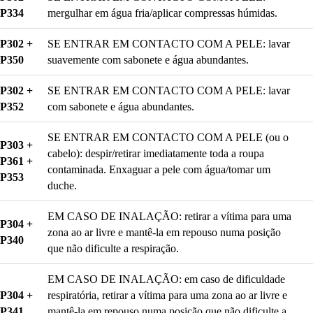
P334
mergulhar em água fria/aplicar compressas húmidas.
P302 +
SE ENTRAR EM CONTACTO COM A PELE: lavar
P350
suavemente com sabonete e água abundantes.
P302 +
SE ENTRAR EM CONTACTO COM A PELE: lavar
P352
com sabonete e água abundantes.
SE ENTRAR EM CONTACTO COM A PELE (ou o
P303 +
cabelo): despir/retirar imediatamente toda a roupa
P361 +
contaminada. Enxaguar a pele com água/tomar um
P353
duche.
EM CASO DE INALAÇÃO: retirar a vítima para uma
P304 +
zona ao ar livre e mantê-la em repouso numa posição
P340
que não dificulte a respiração.
EM CASO DE INALAÇÃO: em caso de dificuldade
P304 +
respiratória, retirar a vítima para uma zona ao ar livre e
P341
mantê-la em repouso numa posição que não dificulte a