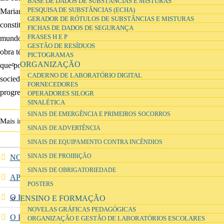
BASE DE DADOS DE SUBSTÂNCIAS E MISTURAS
PESQUISA DE SUBSTÂNCIAS (ECHA)
Mariano Fernández Enguita,
GERADOR DE RÓTULOS DE SUBSTÂNCIAS E MISTURAS
constituye un ambicioso y documentado análisis de los retos que el
FICHAS DE DADOS DE SEGURANÇA
FRASES H E P
mundo de nuestros días plantea a la educación institucional. No es una
GESTÃO DE RESÍDUOS
obra técnica ni circunscrita a los profesionales de la enseñanza, sino
PICTOGRAMAS
ORGANIZAÇÃO
que por su amplitud puede contribuir a la reflexión, ya viva en nuestra
CADERNO DE LABORATÓRIO DIGITAL
sociedad, sobre el papel de la educación como factor de cohesión y
FORNECEDORES
progreso.
OPERADORES SILOGR
SINALÉTICA
SINAIS DE EMERGÊNCIA E PRIMEIROS SOCORROS
La educación en la Encrucijada
Mais informação
SINAIS DE ADVERTÊNCIA
SINAIS DE EQUIPAMENTO CONTRA INCÊNDIOS
NOTÍCIAS
SINAIS DE PROIBIÇÃO
SINAIS DE OBRIGATORIEDADE
APRESENTAÇÃO
POSTERS
O PASSADO
ENSINO E FORMAÇÃO
NOVELAS GRÁFICAS PEDAGÓGICAS
O PROGRAMA DA PARQUE ESCOLAR EPE
ORGANIZAÇÃO E GESTÃO DE LABORATÓRIOS ESCOLARES