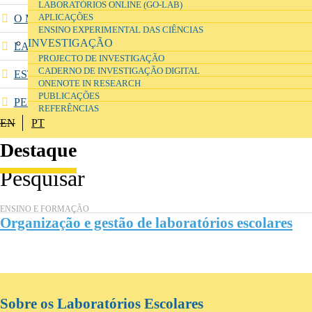
LABORATÓRIOS ONLINE (GO-LAB)
O MODELO PROPOSTO PARA O PROGRAMA
APLICAÇÕES
ENSINO EXPERIMENTAL DAS CIÊNCIAS
INVESTIGAÇÃO
LABORATÓRIOS INTERVENCIONADOS
PROJECTO DE INVESTIGAÇÃO
CADERNO DE INVESTIGAÇÃO DIGITAL
ESTÚDIOS DE APRENDIZAGEM DE CIÊNCIAS
ONENOTE IN RESEARCH
PUBLICAÇÕES
PERGUNTAS FREQUENTES
REFERÊNCIAS
EN
PT
Destaque
ENSINO E FORMAÇÃO
Organização e gestão de laboratórios escolares
Sobre os Laboratórios Escolares