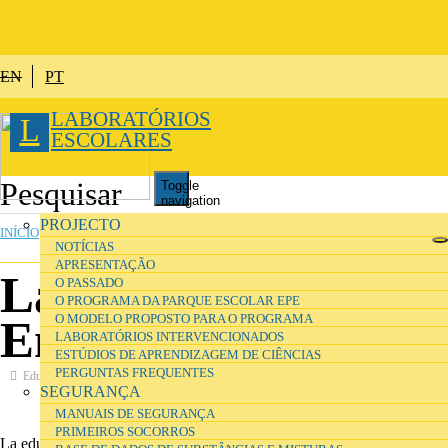
Passar para o conteúdo principal
EN
PT
LABORATÓRIOS
L
ESCOLARES
Toggle
navigation
PROJECTO
INÍCIO
»
PROJETO
»
NOTÍCIAS
NOTÍCIAS
APRESENTAÇÃO
La educación en la
O PASSADO
O PROGRAMA DA PARQUE ESCOLAR EPE
O MODELO PROPOSTO PARA O PROGRAMA
Encrucijada
LABORATÓRIOS INTERVENCIONADOS
ESTÚDIOS DE APRENDIZAGEM DE CIÊNCIAS
PERGUNTAS FREQUENTES
Educação
SEGURANÇA
MANUAIS DE SEGURANÇA
PRIMEIROS SOCORROS
La educación en la encrucijada, de