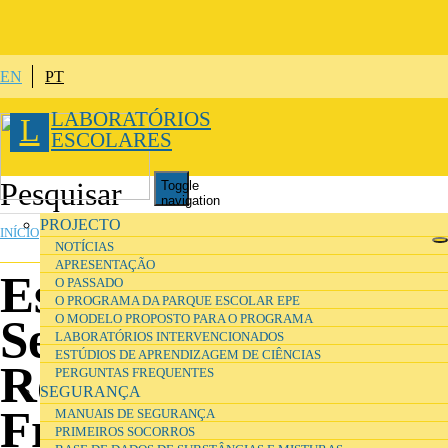
Passar para o conteúdo principal
EN
PT
LABORATÓRIOS
L
ESCOLARES
Toggle
navigation
PROJECTO
INÍCIO
»
PROJETO
»
LABORATÓRIOS INTERVENCIONADOS
NOTÍCIAS
APRESENTAÇÃO
Escola Básica e
O PASSADO
O PROGRAMA DA PARQUE ESCOLAR EPE
O MODELO PROPOSTO PARA O PROGRAMA
Secundária
LABORATÓRIOS INTERVENCIONADOS
ESTÚDIOS DE APRENDIZAGEM DE CIÊNCIAS
Rodrigues de
PERGUNTAS FREQUENTES
SEGURANÇA
Freitas
MANUAIS DE SEGURANÇA
PRIMEIROS SOCORROS