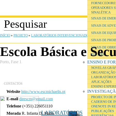
FORNECEDORE
OPERADORES S
SINALÉTICA
SINAIS DE EME
SINAIS DE ADV
SINAIS DE EQU
INÍCIO
»
PROJETO
»
LABORATÓRIOS INTERVENCIONADOS
SINAIS DE PROI
Escola Básica e Sec
SINAIS DE OBR
POSTERS
Porto, Fase 1
ENSINO E FO
NOVELAS GRÁF
ORGANIZAÇÃO 
LABORATÓRIOS
APLICAÇÕES
CONTACTOS
ENSINO EXPER
INVESTIGAÇ
Website
http://www.escmichaelis.pt
PROJECTO DE 
E-mail
direscm@gmail.com
CADERNO DE I
Telefone
(+351) 226051110
ONENOTE IN R
PUBLICAÇÕES
LABORATÓRIOS
Morada
R. Infanta D. Maria
Toggle
REFERÊNCIAS