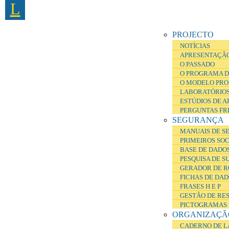
L
Passar para o conteúdo principal
PROJECTO
NOTÍCIAS
APRESENTAÇÃ
O PASSADO
O PROGRAMA D
O MODELO PRO
LABORATÓRIOS
ESTÚDIOS DE 
PERGUNTAS FR
SEGURANÇA
MANUAIS DE S
PRIMEIROS SO
BASE DE DADOS
PESQUISA DE S
GERADOR DE R
FICHAS DE DA
FRASES H E P
GESTÃO DE RE
PICTOGRAMAS
ORGANIZAÇÃ
CADERNO DE L