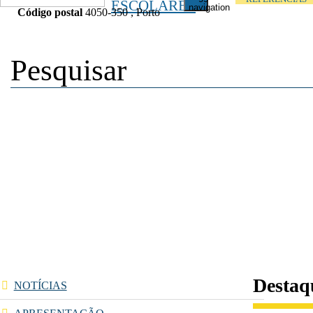
ESCOLARES
navigation
Código postal
4050-350 , Porto
Destaq
NOTÍCIAS