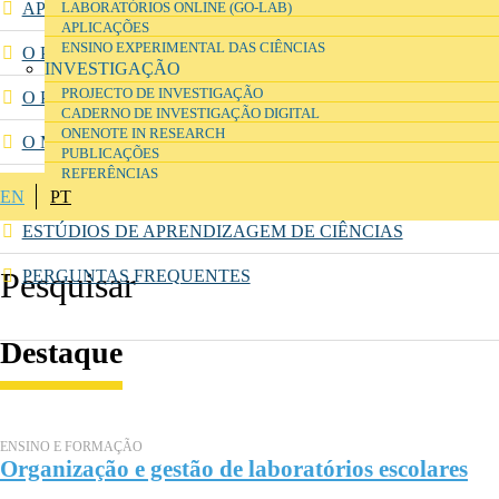
APRESENTAÇÃO
LABORATÓRIOS ONLINE (GO-LAB)
APLICAÇÕES
ENSINO EXPERIMENTAL DAS CIÊNCIAS
O PASSADO
INVESTIGAÇÃO
PROJECTO DE INVESTIGAÇÃO
O PROGRAMA DA PARQUE ESCOLAR EPE
CADERNO DE INVESTIGAÇÃO DIGITAL
ONENOTE IN RESEARCH
O MODELO PROPOSTO PARA O PROGRAMA
PUBLICAÇÕES
REFERÊNCIAS
LABORATÓRIOS INTERVENCIONADOS
EN
PT
ESTÚDIOS DE APRENDIZAGEM DE CIÊNCIAS
PERGUNTAS FREQUENTES
Destaque
ENSINO E FORMAÇÃO
Organização e gestão de laboratórios escolares