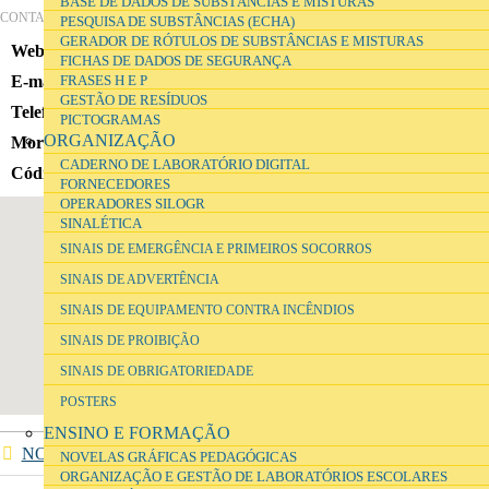
BASE DE DADOS DE SUBSTÂNCIAS E MISTURAS
CONTACTOS
PESQUISA DE SUBSTÂNCIAS (ECHA)
GERADOR DE RÓTULOS DE SUBSTÂNCIAS E MISTURAS
Website
http://www.aelousada.net
FICHAS DE DADOS DE SEGURANÇA
E-mail
esec.lousada@mail.telepac.pt
FRASES H E P
GESTÃO DE RESÍDUOS
Telefone
(+351) 255820950
PICTOGRAMAS
ORGANIZAÇÃO
Morada
Rua Dr. Mário Soares, 194 - Pias
CADERNO DE LABORATÓRIO DIGITAL
Código postal
4620-493 , Lousada
FORNECEDORES
OPERADORES SILOGR
SINALÉTICA
SINAIS DE EMERGÊNCIA E PRIMEIROS SOCORROS
SINAIS DE ADVERTÊNCIA
SINAIS DE EQUIPAMENTO CONTRA INCÊNDIOS
SINAIS DE PROIBIÇÃO
SINAIS DE OBRIGATORIEDADE
POSTERS
ENSINO E FORMAÇÃO
NOTÍCIAS
NOVELAS GRÁFICAS PEDAGÓGICAS
ORGANIZAÇÃO E GESTÃO DE LABORATÓRIOS ESCOLARES