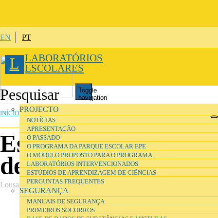
Passar para o conteúdo principal
EN
PT
LABORATÓRIOS
L
ESCOLARES
Toggle
navigation
PROJECTO
INÍCIO
»
PROJETO
»
LABORATÓRIOS INTERVENCIONADOS
NOTÍCIAS
APRESENTAÇÃO
Escola Secundária
O PASSADO
O PROGRAMA DA PARQUE ESCOLAR EPE
O MODELO PROPOSTO PARA O PROGRAMA
de Lousada
LABORATÓRIOS INTERVENCIONADOS
ESTÚDIOS DE APRENDIZAGEM DE CIÊNCIAS
PERGUNTAS FREQUENTES
Lousada, Fase 2
SEGURANÇA
MANUAIS DE SEGURANÇA
PRIMEIROS SOCORROS