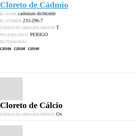
Cloreto de Cádmio
cadmium dichloride
EC-NAME
233-296-7
EC-NUMBER
T
CÓDIGO DE ARMAZENAMENTO
PERIGO
PALAVRA-SINAL
PICTOGRAMAS
GHS06
GHS08
GHS09
Cloreto de Cálcio
Ox
CÓDIGO DE ARMAZENAMENTO