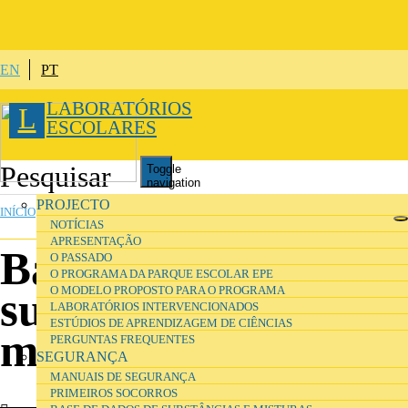
Passar para o conteúdo principal
EN
PT
LABORATÓRIOS
L
ESCOLARES
Toggle
navigation
ESTÁ AQUI
PROJECTO
INÍCIO
»
SEGURANÇA
NOTÍCIAS
APRESENTAÇÃO
Base de dados de
O PASSADO
O PROGRAMA DA PARQUE ESCOLAR EPE
O MODELO PROPOSTO PARA O PROGRAMA
substâncias e
LABORATÓRIOS INTERVENCIONADOS
ESTÚDIOS DE APRENDIZAGEM DE CIÊNCIAS
misturas
PERGUNTAS FREQUENTES
SEGURANÇA
MANUAIS DE SEGURANÇA
PRIMEIROS SOCORROS