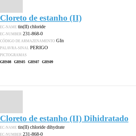
Cloreto de estanho (II)
tin(II) chloride
EC-NAME
231-868-0
EC-NUMBER
GIn
CÓDIGO DE ARMAZENAMENTO
PERIGO
PALAVRA-SINAL
PICTOGRAMAS
GHS08
GHS05
GHS07
GHS09
Cloreto de estanho (II) Dihidratado
tin(II) chloride dihydrate
EC-NAME
231-868-0
EC-NUMBER