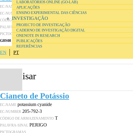
LABORATÓRIOS ONLINE (GO-LAB)
lead
EC-NAME
APLICAÇÕES
231-100-4
ENSINO EXPERIMENTAL DAS CIÊNCIAS
EC-NUMBER
INVESTIGAÇÃO
Gln
CÓDIGO DE ARMAZENAMENTO
PROJECTO DE INVESTIGAÇÃO
PERIGO
PALAVRA-SINAL
CADERNO DE INVESTIGAÇÃO DIGITAL
PICTOGRAMAS
ONENOTE IN RESEARCH
GHS08
GHS07
GHS09
PUBLICAÇÕES
REFERÊNCIAS
EN
PT
Cianeto de Potássio
potassium cyanide
EC-NAME
205-792-3
EC-NUMBER
T
CÓDIGO DE ARMAZENAMENTO
PERIGO
PALAVRA-SINAL
PICTOGRAMAS