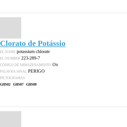
Clorato de Potássio
potassium chlorate
EC-NAME
223-289-7
EC-NUMBER
Ox
CÓDIGO DE ARMAZENAMENTO
PERIGO
PALAVRA-SINAL
PICTOGRAMAS
GHS02
GHS07
GHS09