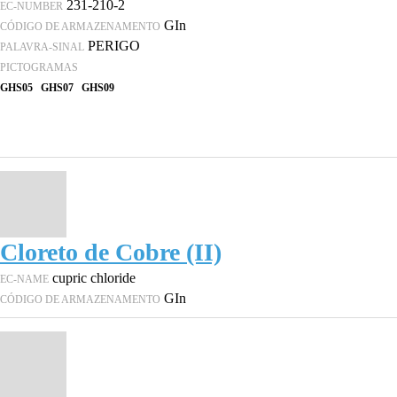
231-210-2
EC-NUMBER
GIn
CÓDIGO DE ARMAZENAMENTO
PERIGO
PALAVRA-SINAL
PICTOGRAMAS
GHS05
GHS07
GHS09
Cloreto de Cobre (II)
cupric chloride
EC-NAME
GIn
CÓDIGO DE ARMAZENAMENTO