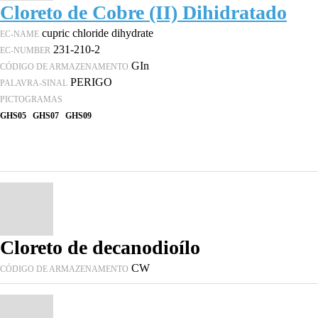
Cloreto de Cobre (II) Dihidratado
cupric chloride dihydrate
EC-NAME
231-210-2
EC-NUMBER
GIn
CÓDIGO DE ARMAZENAMENTO
PERIGO
PALAVRA-SINAL
PICTOGRAMAS
GHS05
GHS07
GHS09
Cloreto de decanodioílo
CW
CÓDIGO DE ARMAZENAMENTO