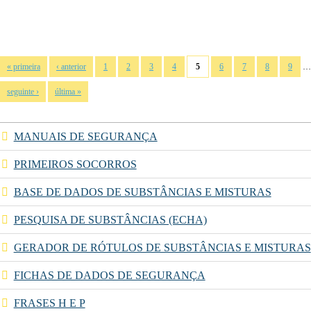
Páginas
…
« primeira
‹ anterior
1
2
3
4
5
6
7
8
9
seguinte ›
última »
MANUAIS DE SEGURANÇA
PRIMEIROS SOCORROS
BASE DE DADOS DE SUBSTÂNCIAS E MISTURAS
PESQUISA DE SUBSTÂNCIAS (ECHA)
GERADOR DE RÓTULOS DE SUBSTÂNCIAS E MISTURAS
FICHAS DE DADOS DE SEGURANÇA
FRASES H E P