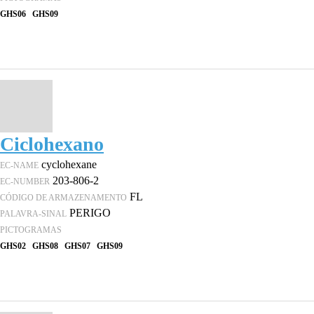
GHS06
GHS09
Ciclohexano
cyclohexane
EC-NAME
203-806-2
EC-NUMBER
FL
CÓDIGO DE ARMAZENAMENTO
PERIGO
PALAVRA-SINAL
PICTOGRAMAS
GHS02
GHS08
GHS07
GHS09