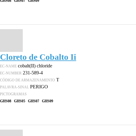
GHS08
GHS07
GHS09
Cloreto de Cobalto Ii
cobalt(II) chloride
EC-NAME
231-589-4
EC-NUMBER
T
CÓDIGO DE ARMAZENAMENTO
PERIGO
PALAVRA-SINAL
PICTOGRAMAS
GHS08
GHS05
GHS07
GHS09