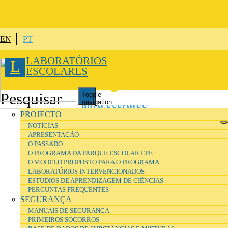
Skip to main content
EN
PT
LABORATÓRIOS
L
ESCOLARES
Toggle
navigation
PROFESSORES
PROJECTO
NOTÍCIAS
APRESENTAÇÃO
ALUNOS
O PASSADO
O PROGRAMA DA PARQUE ESCOLAR EPE
O MODELO PROPOSTO PARA O PROGRAMA
TÉCNICOS
DE LABORATÓRIO
LABORATÓRIOS INTERVENCIONADOS
ESTÚDIOS DE APRENDIZAGEM DE CIÊNCIAS
PERGUNTAS FREQUENTES
DIRETORES
DE INSTALAÇÕES
SEGURANÇA
MANUAIS DE SEGURANÇA
PRIMEIROS SOCORROS
INVESTIGADORES