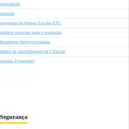
resentação
passado
programa da Parque Escolar EPE
modelo proposto para o programa
boratórios intervencionados
túdios de aprendizagem de Ciências
rguntas Frequentes
Segurança