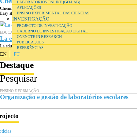
Chemix 2.0
LABORATÓRIOS ONLINE (GO-LAB)
APLICAÇÕES
Chemix 2.0 is a free online editor for drawing lab diagrams and apparatus.
ENSINO EXPERIMENTAL DAS CIÊNCIAS
Easy sketching for both students and school teachers.
INVESTIGAÇÃO
PROJECTO DE INVESTIGAÇÃO
CADERNO DE INVESTIGAÇÃO DIGITAL
EDUCAÇÃO
ONENOTE IN RESEARCH
La educación en la Encrucijada
PUBLICAÇÕES
La educación en la encrucijada, de Mariano Fernández Enguita, constituye un
REFERÊNCIAS
ambicioso y documentado análisis de los retos que el mundo...
EN
PT
Destaque
ENSINO E FORMAÇÃO
Organização e gestão de laboratórios escolares
rojecto
tícias