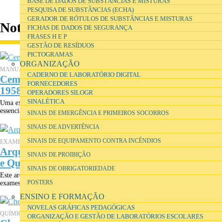
BASE DE DADOS DE SUBSTÂNCIAS E MISTURAS
PESQUISA DE SUBSTÂNCIAS (ECHA)
GERADOR DE RÓTULOS DE SUBSTÂNCIAS E MISTURAS
Notícias
FICHAS DE DADOS DE SEGURANÇA
FRASES H E P
GESTÃO DE RESÍDUOS
PICTOGRAMAS
ORGANIZAÇÃO
MANUAIS ESCOLARES
CADERNO DE LABORATÓRIO DIGITAL
Cem Anos de Manuais Escolares de Física 1859-
FORNECEDORES
1958
OPERADORES SILOGR
SINALÉTICA
Uma exposição em 2005 com alguns exemplares de manuais que provêm,
essencialmente, do fundo da Direcção-Geral do Ensino Liceal (DGEL),...
SINAIS DE EMERGÊNCIA E PRIMEIROS SOCORROS
SINAIS DE ADVERTÊNCIA
SINAIS DE EQUIPAMENTO CONTRA INCÊNDIOS
EXAMES
Arquivo digital 1931-2005 dos Exames de Física
SINAIS DE PROIBIÇÃO
e Química
SINAIS DE OBRIGATORIEDADE
Este arquivo disponibiliza, online, a todos os interessados os enunciados dos
exames de Física e Química: exames distritais de 1931 a...
POSTERS
ENSINO E FORMAÇÃO
NOVELAS GRÁFICAS PEDAGÓGICAS
QUÍMICA
ORGANIZAÇÃO E GESTÃO DE LABORATÓRIOS ESCOLARES