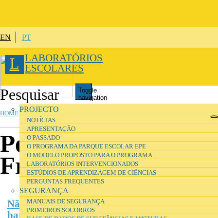
Skip to main content
EN
PT
LABORATÓRIOS
L
ESCOLARES
Toggle
navigation
YOU ARE HERE
PROJECTO
HOME
»
PROJECTO
NOTÍCIAS
APRESENTAÇÃO
Perguntas
O PASSADO
O PROGRAMA DA PARQUE ESCOLAR EPE
O MODELO PROPOSTO PARA O PROGRAMA
Frequentes
LABORATÓRIOS INTERVENCIONADOS
ESTÚDIOS DE APRENDIZAGEM DE CIÊNCIAS
PERGUNTAS FREQUENTES
SEGURANÇA
MANUAIS DE SEGURANÇA
Não será pouco prático reorganizar as
PRIMEIROS SOCORROS
bancadas móveis para as actividades nos