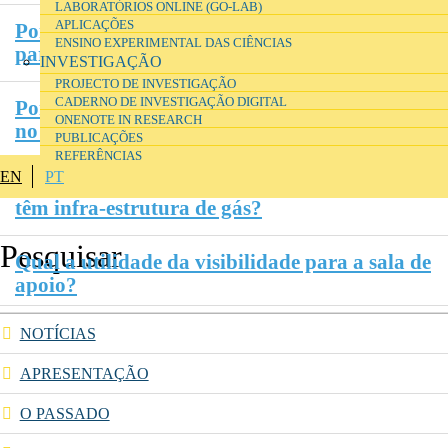
LABORATÓRIOS ONLINE (GO-LAB)
APLICAÇÕES
Porque é que não há salas de aula normais
ENSINO EXPERIMENTAL DAS CIÊNCIAS
para as aulas teóricas?
INVESTIGAÇÃO
PROJECTO DE INVESTIGAÇÃO
CADERNO DE INVESTIGAÇÃO DIGITAL
Porque é que não há salas de balanças como
ONENOTE IN RESEARCH
no modelo anterior?
PUBLICAÇÕES
REFERÊNCIAS
EN
PT
Porque é que os laboratórios escolares não
têm infra-estrutura de gás?
Qual a utilidade da visibilidade para a sala de
apoio?
NOTÍCIAS
APRESENTAÇÃO
O PASSADO