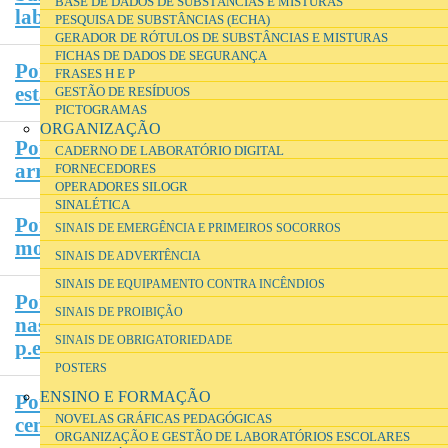
BASE DE DADOS DE SUBSTÂNCIAS E MISTURAS
laboratórios?
PESQUISA DE SUBSTÂNCIAS (ECHA)
GERADOR DE RÓTULOS DE SUBSTÂNCIAS E MISTURAS
FICHAS DE DADOS DE SEGURANÇA
Porque é que a hotte (na maioria dos casos)
FRASES H E P
está colocada apenas na sala de apoio?
GESTÃO DE RESÍDUOS
PICTOGRAMAS
ORGANIZAÇÃO
Porque é que alguns dos módulos de
CADERNO DE LABORATÓRIO DIGITAL
arrumação são transparentes?
FORNECEDORES
OPERADORES SILOGR
SINALÉTICA
Porque é que não há câmara escura como no
SINAIS DE EMERGÊNCIA E PRIMEIROS SOCORROS
modelo anterior?
SINAIS DE ADVERTÊNCIA
SINAIS DE EQUIPAMENTO CONTRA INCÊNDIOS
Porque é que não há espaço para as pernas
SINAIS DE PROIBIÇÃO
nas bancadas laterais para trabalho sentado,
SINAIS DE OBRIGATORIEDADE
p.e. em observações ao microscópio?
POSTERS
ENSINO E FORMAÇÃO
Porque é que não há infra-estruturas na zona
NOVELAS GRÁFICAS PEDAGÓGICAS
central dos laboratórios?
ORGANIZAÇÃO E GESTÃO DE LABORATÓRIOS ESCOLARES