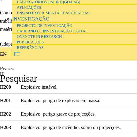
LABORATÓRIOS ONLINE (GO-LAB)
APLICAÇÕES
Como professor, ao abrigo da legislação relativa à proteção dos
ENSINO EXPERIMENTAL DAS CIÊNCIAS
INVESTIGAÇÃO
trabalhadores, pode solicitar ao seu empregador formação nesta
PROJECTO DE INVESTIGAÇÃO
matéria.
CADERNO DE INVESTIGAÇÃO DIGITAL
ONENOTE IN RESEARCH
PUBLICAÇÕES
(adaptado de ECHA, 2016,
https://echa.europa.eu/use-chemicals-
REFERÊNCIAS
safely-at-work/read-the-safety-data-sheets
)
EN
PT
Frases
H
H200
Explosivo instável.
H201
Explosivo; perigo de explosão em massa.
H202
Explosivo, perigo grave de projecções.
H203
Explosivo; perigo de incêndio, sopro ou projecções.