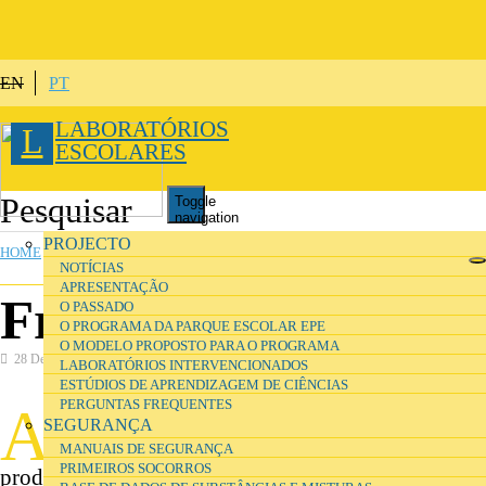
Skip to main content
EN
PT
LABORATÓRIOS
L
ESCOLARES
Toggle
navigation
YOU ARE HERE
PROJECTO
HOME
»
SEGURANÇA
NOTÍCIAS
APRESENTAÇÃO
Frases H e P
O PASSADO
O PROGRAMA DA PARQUE ESCOLAR EPE
O MODELO PROPOSTO PARA O PROGRAMA
28 December 2016
Segurança
LABORATÓRIOS INTERVENCIONADOS
ESTÚDIOS DE APRENDIZAGEM DE CIÊNCIAS
PERGUNTAS FREQUENTES
A
s fichas de dados de segurança contêm
SEGURANÇA
informações sobre a forma de manusear os
MANUAIS DE SEGURANÇA
PRIMEIROS SOCORROS
produtos químicos em segurança e como proteger-se