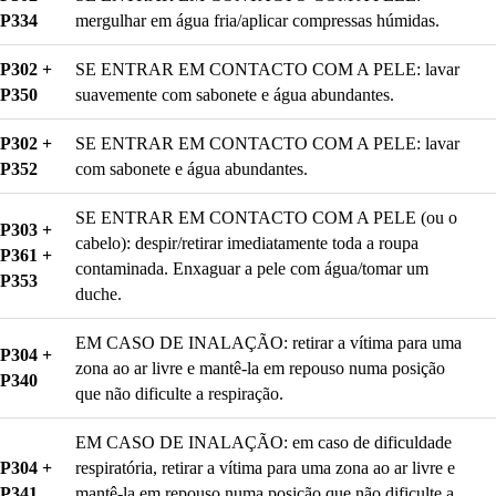
P334
mergulhar em água fria/aplicar compressas húmidas.
P302 +
SE ENTRAR EM CONTACTO COM A PELE: lavar
P350
suavemente com sabonete e água abundantes.
P302 +
SE ENTRAR EM CONTACTO COM A PELE: lavar
P352
com sabonete e água abundantes.
SE ENTRAR EM CONTACTO COM A PELE (ou o
P303 +
cabelo): despir/retirar imediatamente toda a roupa
P361 +
contaminada. Enxaguar a pele com água/tomar um
P353
duche.
EM CASO DE INALAÇÃO: retirar a vítima para uma
P304 +
zona ao ar livre e mantê-la em repouso numa posição
P340
que não dificulte a respiração.
EM CASO DE INALAÇÃO: em caso de dificuldade
P304 +
respiratória, retirar a vítima para uma zona ao ar livre e
P341
mantê-la em repouso numa posição que não dificulte a