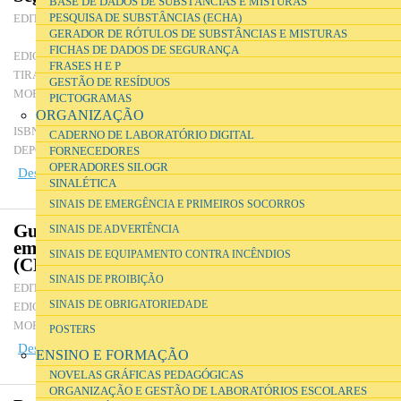
BASE DE DADOS DE SUBSTÂNCIAS E MISTURAS
Ministério da Educação, Secretaria-Geral do Ministério da
PESQUISA DE SUBSTÂNCIAS (ECHA)
EDITOR
GERADOR DE RÓTULOS DE SUBSTÂNCIAS E MISTURAS
Educação
FICHAS DE DADOS DE SEGURANÇA
Setembro de 2003
EDIÇÃO
FRASES H E P
9000
TIRAGEM
GESTÃO DE RESÍDUOS
Estrada de Mem Martins, 4, S. Carlos Apartado 113
MORADA
PICTOGRAMAS
2726-901 Mem Martins
ORGANIZAÇÃO
972-729-060-4
ISBN
CADERNO DE LABORATÓRIO DIGITAL
199 953/03
DEPÓSITO LEGAL
FORNECEDORES
OPERADORES SILOGR
Descarregar ficheiro
(3.66 MB)
SINALÉTICA
SINAIS DE EMERGÊNCIA E PRIMEIROS SOCORROS
Guia de orientações sobre rotulagem e
SINAIS DE ADVERTÊNCIA
embalagem de acordo com o Regulamento
SINAIS DE EQUIPAMENTO CONTRA INCÊNDIOS
(CE) n.º 1272/2008
SINAIS DE PROIBIÇÃO
Agência Europeia dos Produtos Químicos
EDITOR
SINAIS DE OBRIGATORIEDADE
Abril de 2011
EDIÇÃO
P.O. Box 400, FI-00121 Helsínquia, Finlândia
MORADA
POSTERS
Descarregar ficheiro
(1.93 MB)
ENSINO E FORMAÇÃO
NOVELAS GRÁFICAS PEDAGÓGICAS
ORGANIZAÇÃO E GESTÃO DE LABORATÓRIOS ESCOLARES