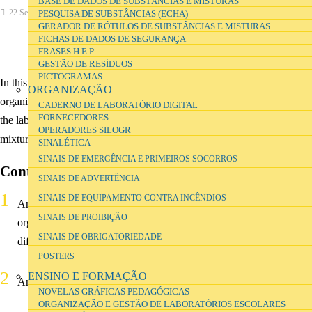
BASE DE DADOS DE SUBSTÂNCIAS E MISTURAS
22 September 2021
Ensino e Formação
PESQUISA DE SUBSTÂNCIAS (ECHA)
GERADOR DE RÓTULOS DE SUBSTÂNCIAS E MISTURAS
FICHAS DE DADOS DE SEGURANÇA
FRASES H E P
GESTÃO DE RESÍDUOS
PICTOGRAMAS
In this online course, you will be able to carry out a set of activities,
ORGANIZAÇÃO
organized in 3 sessions, which will help the science group to organise
CADERNO DE LABORATÓRIO DIGITAL
FORNECEDORES
the laboratories, their equipment and materials, substances and
OPERADORES SILOGR
mixtures, waste, etc. The contents of the sessions are as follows:
SINALÉTICA
SINAIS DE EMERGÊNCIA E PRIMEIROS SOCORROS
Contents
SINAIS DE ADVERTÊNCIA
SINAIS DE EQUIPAMENTO CONTRA INCÊNDIOS
Analyse reference laboratories and prep rooms concerning its
SINAIS DE PROIBIÇÃO
organisation and management, discussing their adaptation to
SINAIS DE OBRIGATORIEDADE
different local realities;
POSTERS
ENSINO E FORMAÇÃO
Analyse relevant literature related to the subject;
NOVELAS GRÁFICAS PEDAGÓGICAS
ORGANIZAÇÃO E GESTÃO DE LABORATÓRIOS ESCOLARES