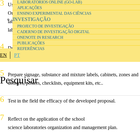
LABORATÓRIOS ONLINE (GO-LAB)
Using a template provided for a digital notebook in Microsoft
APLICAÇÕES
Onenote, designed for the organisation and management of
ENSINO EXPERIMENTAL DAS CIÊNCIAS
INVESTIGAÇÃO
laboratories, apply a plan for the organization and management of
PROJECTO DE INVESTIGAÇÃO
laboratories.
CADERNO DE INVESTIGAÇÃO DIGITAL
ONENOTE IN RESEARCH
PUBLICAÇÕES
Develop and adapt resources to support the organisation and
REFERÊNCIAS
EN
PT
management of school laboratories, using appropriate tools.
Prepare signage, substance and mixture labels, cabinets, zones and
dossiers, posters, checklists, equipment kits, etc..
Test in the field the efficacy of the developed proposal.
Reflect on the application of the school
science laboratories organization and management plan.