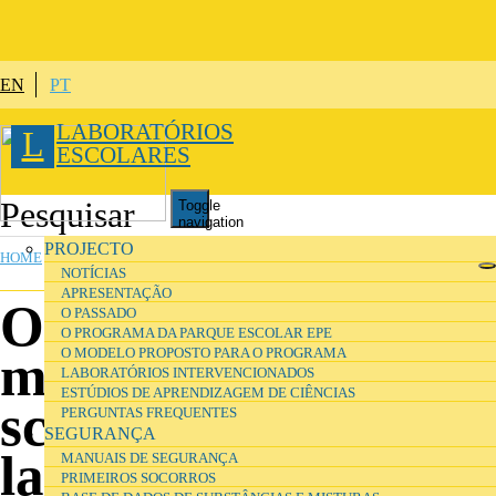
Skip to main content
EN
PT
LABORATÓRIOS
L
ESCOLARES
Toggle
navigation
YOU ARE HERE
PROJECTO
HOME
NOTÍCIAS
APRESENTAÇÃO
Organisation and
O PASSADO
O PROGRAMA DA PARQUE ESCOLAR EPE
O MODELO PROPOSTO PARA O PROGRAMA
management of
LABORATÓRIOS INTERVENCIONADOS
ESTÚDIOS DE APRENDIZAGEM DE CIÊNCIAS
school science
PERGUNTAS FREQUENTES
SEGURANÇA
laboratories
MANUAIS DE SEGURANÇA
PRIMEIROS SOCORROS